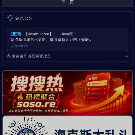
一个有记忆点的小互动区域。 Demo
下一页
地址： https://java.li/little-people/ 这个
站点公告
[置顶]
【JavaKu.com】——Java库
站点备用域名已更新，请收藏新地址防止失联。
2026-08-05
📩 商务合作请联系管理员
→