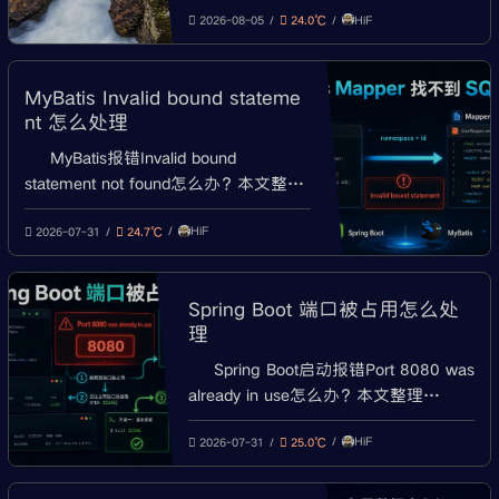
HiF
目、Controller接口、JSON参数接收、
2026-08-05
24.0℃
application.yml配置、连接MySQL、整
合MyBatis、统一返回结果、全局异常
MyBatis Invalid bound stateme
处理、打包部署和常见报错排查。
nt 怎么处理
MyBatis报错Invalid bound
statement not found怎么办？本文整理
Mapper XML找不到、namespace写
HiF
错、id和接口方法名不一致、mapper-
2026-07-31
24.7℃
locations配置错误、XML未打包、
@MapperScan扫描失败、多模块项目
Spring Boot 端口被占用怎么处
和MyBatis-Plus自定义方法等排查方
理
法。
Spring Boot启动报错Port 8080 was
already in use怎么办？本文整理
Windows、Linux、macOS查看8080端
HiF
口占用的方法，包含netstat、lsof、
2026-07-31
25.0℃
kill、taskkill、server.port修改、启动参
数、环境变量、Docker端口映射和