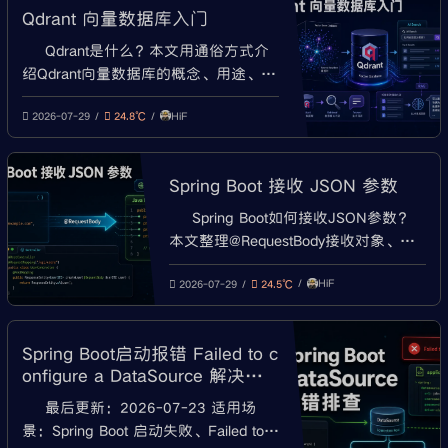
Qdrant 向量数据库入门
IDEA重复启动排查。
Qdrant是什么？本文用通俗方式介
绍Qdrant向量数据库的概念、用途、核
心概念和使用方法，包括向量、
HiF
Collection、Point、Payload、
2026-07-29
24.8℃
Distance、Filter、Docker启动、REST
API示例、Java接入、RAG知识库、语
Spring Boot 接收 JSON 参数
义搜索和相似推荐场景。
Spring Boot如何接收JSON参数？
本文整理@RequestBody接收对象、数
组、List、Map、嵌套对象、
HiF
LocalDateTime、@JsonProperty、
2026-07-29
24.5℃
@Valid参数校验，以及Required
request body is missing、415
Spring Boot启动报错 Failed to c
Unsupported Media Type、JSON
onfigure a DataSource 解决办
parse error等常见问题。
法
最后更新：2026-07-23 适用场
景：Spring Boot 启动失败、Failed to