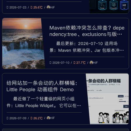
configure a DataSource、url attribute
HiF
is not specified、Failed to determine a
2026-07-23
25.6℃
suitable driver class、数据库配
Maven依赖冲突怎么排查？depe
ndency:tree、exclusions与版本
统一完整教程
最后更新：2026-07-10 适用场
景：Maven 依赖冲突、Jar 包版本冲
突、NoSuchMethodError、
HiF
ClassNotFoundException、
2026-07-10
27.7℃
NoClassDefFoundError、
dependency:tree 使用、exclusions 排
给网站加一条会动的人群横幅：
除依赖、dependencyM
Little People 动画组件 Demo
最近做了一个轻量级的网页小组
件：Little People Widget。 它可以在网
页中展示一排会移动、会跳动、会冒气
HiF
泡的小人动画，适合放在导航页、个人
2026-07-09
26.2℃
站、博客、产品展示页、活动页，作为