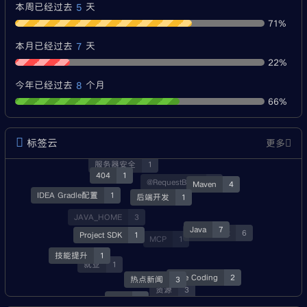
5
本周已经过去
天
71%
7
本月已经过去
天
22%
8
今年已经过去
个月
66%
标签云
更多
经验分享
3
服务器安全
1
404
1
@RequestBody
1
Maven
4
IDEA Gradle配置
1
后端开发
1
JAVA_HOME
3
Java
7
SpringBoot
6
Project SDK
1
MCP
1
技能提升
1
就业
1
Vibe Coding
2
热点新闻
3
资源
3
Skill
1