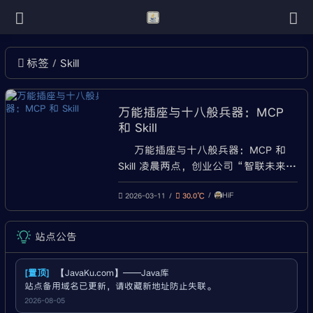
Skill
标签
万能插座与十八般兵器：MCP
和 Skill
万能插座与十八般兵器：MCP 和
Skill 凌晨两点，创业公司“智联未来”
的办公室只剩一盏孤灯。 45岁的后端
HiF
工程师老张盯着屏幕上第37次失败的
2026-03-11
30.0℃
提示，指尖冰凉。 “客户要的智能客
服，连‘查订单状态’都搞不
站点公告
定……"他苦笑，“我写了二十年代
码，竟被一行提示词难倒。” 一、困
[置顶]
【JavaKu.com】——Java库
局：当AI“有眼无手” 三个
站点备用域名已更新，请收藏新地址防止失联。
2026-08-05