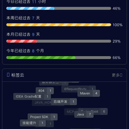
11
今日已经过去
小时
46%
7
本周已经过去
天
100%
9
本月已经过去
天
29%
8
今年已经过去
个月
66%
标签云
更多
经验分享
3
服务器安全
1
@RequestBody
1
404
1
Maven
4
IDEA Gradle配置
1
后端开发
1
JAVA_HOME
3
SpringBoot
6
MCP
1
Java
7
Project SDK
1
技能提升
1
就业
1