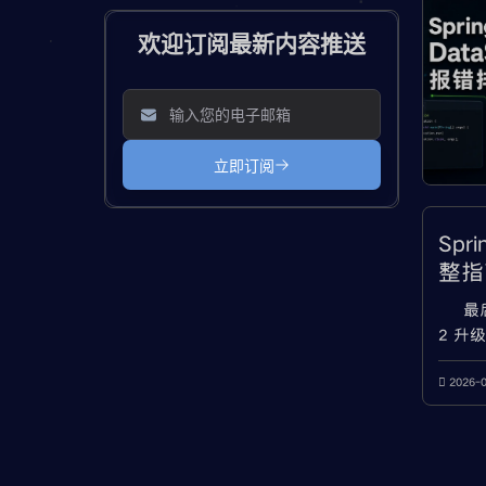
Spr
整指南
依赖
最后
2 升级 
JDK17
Sprin
2026-