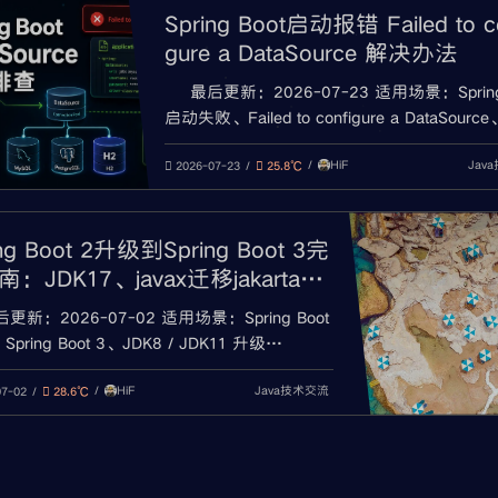
Spring Boot启动报错 Failed to co
gure a DataSource 解决办法
最后更新：2026-07-23 适用场景：Spring
启动失败、Failed to configure a DataSource、
attribute is not specified、Failed to determine
HiF
Jav
suitable driver class、数据库配
2026-07-23
25.8℃
ing Boot 2升级到Spring Boot 3完
：JDK17、javax迁移jakarta、
兼容与常见报错
更新：2026-07-02 适用场景：Spring Boot
Spring Boot 3、JDK8 / JDK11 升级
、javax 迁移 jakarta、Spring Framework 6、
HiF
Java技术交流
g Security 6、Maven / Gradle 构建失败、Sp
07-02
28.6℃