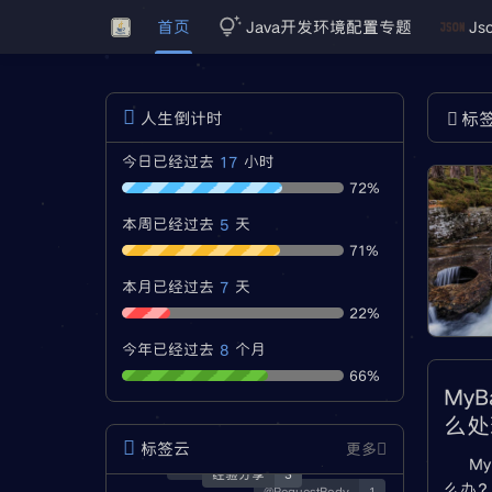
首页
Java开发环境配置专题
Js
人生倒计时
标
17
今日已经过去
小时
72%
5
本周已经过去
天
71%
7
本月已经过去
天
22%
8
今年已经过去
个月
66%
MyBa
么处
标签云
更多
My
服务器安全
1
经验分享
3
么办？