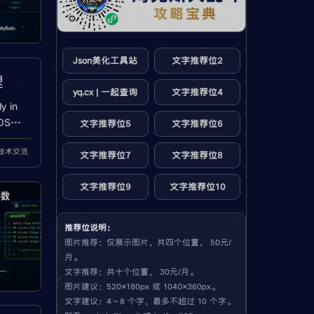
Json美化工具站
文字推荐位2
理
yq.cx | 一起查询
文字推荐位4
y in
OS查
文字推荐位5
文字推荐位6
ll、
a技术交流
变量、
文字推荐位7
文字推荐位8
文字推荐位9
文字推荐位10
推荐位说明：
图片推荐：仅展示图片，共四个位置， 50元/
月。
文字推荐：共十个位置， 30元/月。
图片建议：520×180px 或 1040×360px。
文字建议：4～8 个字，最多不超过 10 个字。