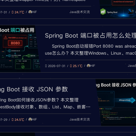
和接口方法名不一致、mapper-locations配置
HiF
Java技术交流
XML未打包、@MapperScan扫描失败、多模
07-31
24.7℃
和MyBatis-Plus自定义方法等排查方法。
Spring Boot 端口被占用怎么处
Spring Boot启动报错Port 8080 was alread
use怎么办？本文整理Windows、Linux、mac
看8080端口占用的方法，包含netstat、lsof、ki
HiF
Jav
taskkill、server.port修改、启动参数、环境
2026-07-31
25.1℃
Docker端口映射和IDEA重复启动排查。
ing Boot 接收 JSON 参数
pring Boot如何接收JSON参数？本文整理
uestBody接收对象、数组、List、Map、嵌套对
calDateTime、@JsonProperty、@Valid参数校
HiF
Java技术交流
equired request body is missing、415
07-29
24.5℃
ported Media Type、JSON parse error等常见
。