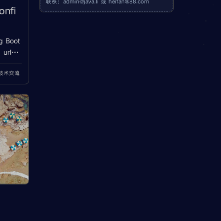
联系：
admin@java.li
或
heifan@88.com
nfi
 Boot
url
 a
a技术交流