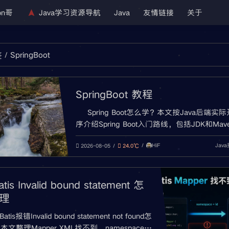
on哥
Java学习资源导航
Java
友情链接
关于
SpringBoot
签
SpringBoot 教程
Spring Boot怎么学？本文按Java后端实
序介绍Spring Boot入门路线，包括JDK和Mav
备、创建项目、Controller接口、JSON参数
HiF
Jav
application.yml配置、连接MySQL、整合MyBa
2026-08-05
24.0℃
统一返回结果、全局异常处理、打包部署和常
错排查。
tis Invalid bound statement 怎
理
Batis报错Invalid bound statement not found怎
本文整理Mapper XML找不到、namespace写