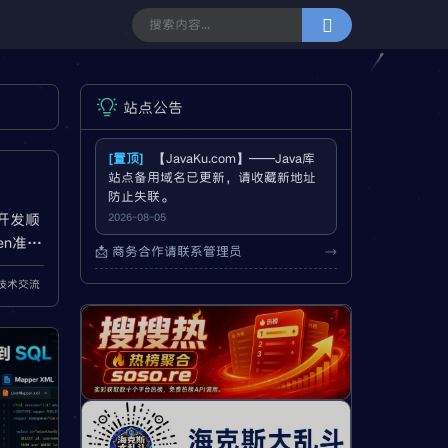
站点公告
[置顶]
【JavaKu.com】——Java库
站点备用域名已更新，请收藏新地址
防止失联。
际开发顺
2026-08-05
en准
📩 商务合作请联系管理员
→
接收、
a技术交流
tis、
见报