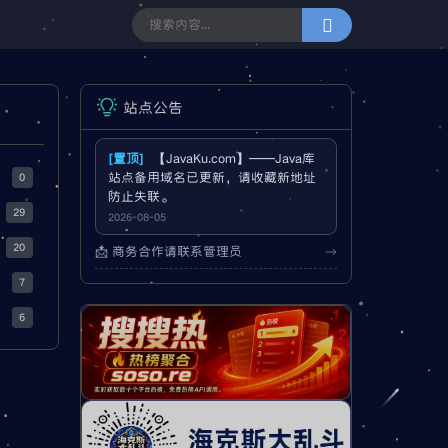
站点公告
[置顶]
【JavaKu.com】——Java库
站点备用域名已更新，请收藏新地址
0
防止失联。
29
2026-08-05
20
📩 商务合作请联系管理员
→
7
6