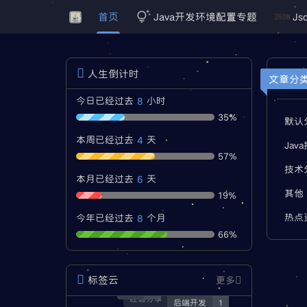
首页
Java开发环境配置专题
Js
人生倒计时
文章分
8
今日已经过去
小时
35%
默认
4
本周已经过去
天
Jav
57%
技术
6
本月已经过去
天
其他
19%
8
热点
今年已经过去
个月
66%
标签云
更多
404
1
经验分享
3
后端开发
1