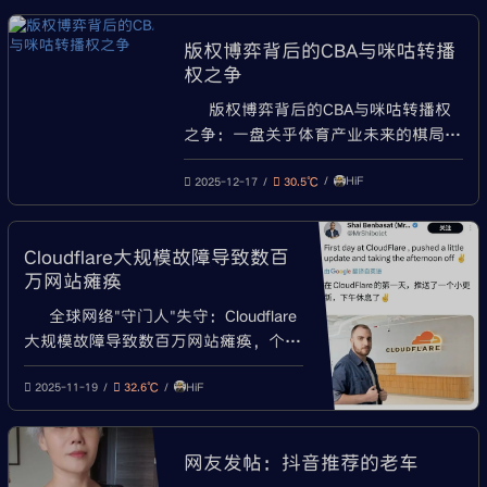
素”）于2026年6月4日发表的离职长
文。在这篇长文中，她复盘了钉钉
版权博弈背后的CBA与咪咕转播
“ONE”这款AI产品从立项、DAU直冲
权之争
300万，再到留存率断崖式下跌，最终
收缩、拆分的全过程
版权博弈背后的CBA与咪咕转播权
之争：一盘关乎体育产业未来的棋局
一、引言：一场超出商业范畴的博弈
HiF
当CBA官方突然宣布短视频巨头抖音成
2025-12-17
30.5℃
为新的转播合作方时，无数篮球迷的第
一反应是："那咪咕呢？"这个陪伴中国
Cloudflare大规模故障导致数百
球迷整整五年的平台，那个我们习惯了
万网站瘫痪
深夜为热爱而刷的比赛直播，似乎在一
夜间变得扑朔迷离。CBA与
全球网络"守门人"失守：Cloudflare
大规模故障导致数百万网站瘫痪，个人
创作者遭遇24小时流量断崖 本报记者
HiF
heifan 报道 | 2025年11月19日 【核心
2025-11-19
32.6℃
提示】2025年11月18日晚间，全球领
先的内容分发网络(CDN)和网络安全服
网友发帖：抖音推荐的老车
务商Cloudflare遭遇持续近6小时的全球