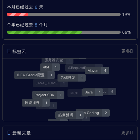
6
本月已经过去
天
19%
8
今年已经过去
个月
66%
标签云
更多
经验分享
3
服务器安全
1
404
1
@RequestBody
1
Maven
4
IDEA Gradle配置
1
后端开发
1
JAVA_HOME
3
Java
7
SpringBoot
6
MCP
1
Project SDK
1
技能提升
1
就业
1
Vibe Coding
2
热点新闻
3
资源
3
Skill
1
最新文章
更多