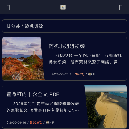
热点资源
分类
随机小姐姐视频
随机视频 一个网址获取上万部随机
美女视频，所有素材来源于网络，请谨
慎观看！ 如有侵权或不良内容，请反
HiF
馈。 https://chi.re/video.html
2026-06-26
29.5℃
置身钉内｜含全文 PDF
2026年钉钉前产品经理滕雅辛发表
的离职长文 《置身钉内》是钉钉ONE
项目（钉钉8.0推出的旗舰AI工作首
HiF
页）核心产品经理滕雅辛（花名“幽
2026-06-16
65.9℃