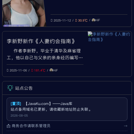
性服务
HiF
2025-11-12
30.9℃
李新野新作《人妻约会指南》
作者李新野，毕业于清华及麻省理
工，他以自己与父亲的亲身经历编写了
这本书。 写的内容还是有干货的，当
HiF
故事来读也很有趣。 看完不禁让人感
2025-11-06
181.4℃
慨，家庭对一个人的影响真是深远。
夸：
站点公告
https://pan.quark.cn/s/5d74a98deb0e
U：https://drive.uc.cn/s/1b42
[置顶]
【JavaKu.com】——Java库
站点备用域名已更新，请收藏新地址防止失联。
2026-08-05
📩 商务合作请联系管理员
→