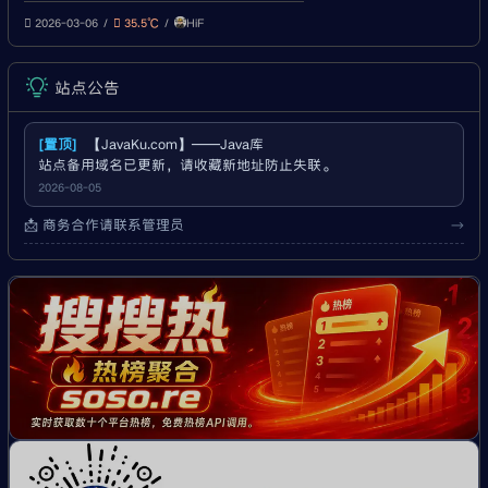
未来思考 一、何为 Vibe Coding？
HiF
“Vibe Coding”并非官方术语，而是
2026-03-06
35.5℃
开发者社区对AI深度赋能下新型编程范
式的生动隐喻——它强调以直觉、意图
站点公告
和上下文“氛围”（vibe）驱动开发：
你描述需求：“写一个带防
[置顶]
【JavaKu.com】——Java库
站点备用域名已更新，请收藏新地址防止失联。
2026-08-05
📩 商务合作请联系管理员
→