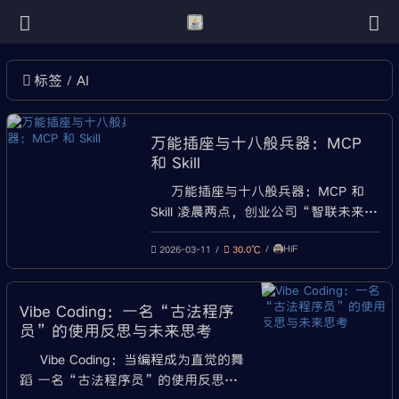
AI
标签
万能插座与十八般兵器：MCP
和 Skill
万能插座与十八般兵器：MCP 和
Skill 凌晨两点，创业公司“智联未来”
的办公室只剩一盏孤灯。 45岁的后端
HiF
工程师老张盯着屏幕上第37次失败的
2026-03-11
30.0℃
提示，指尖冰凉。 “客户要的智能客
服，连‘查订单状态’都搞不
Vibe Coding：一名“古法程序
定……"他苦笑，“我写了二十年代
员”的使用反思与未来思考
码，竟被一行提示词难倒。” 一、困
局：当AI“有眼无手” 三个
Vibe Coding：当编程成为直觉的舞
蹈 一名“古法程序员”的使用反思与