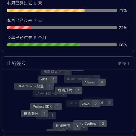
5
本周已经过去
天
71%
7
本月已经过去
天
22%
8
今年已经过去
个月
66%
标签云
更多
经验分享
3
服务器安全
1
404
1
@RequestBody
1
Maven
4
IDEA Gradle配置
1
后端开发
1
JAVA_HOME
3
SpringBoot
6
Java
7
MCP
1
Project SDK
1
技能提升
1
就业
1
Vibe Coding
2
热点新闻
3
资源
3
Skill
1