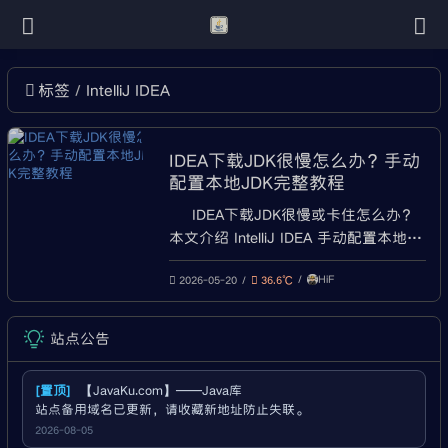
IntelliJ IDEA
标签
IDEA下载JDK很慢怎么办？手动
配置本地JDK完整教程
IDEA下载JDK很慢或卡住怎么办？
本文介绍 IntelliJ IDEA 手动配置本地
JDK的方法，包括Add JDK from disk、
HiF
Project SDK、Module SDK、Maven
2026-05-20
36.6℃
Runner JRE、Gradle JVM配置，以及
常见JDK报错解决。 最后更新：2026-
站点公告
05-2
[置顶]
【JavaKu.com】——Java库
站点备用域名已更新，请收藏新地址防止失联。
2026-08-05