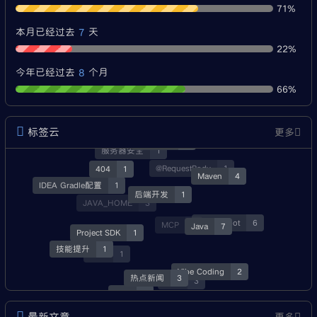
71%
7
本月已经过去
天
22%
8
今年已经过去
个月
66%
标签云
更多
经验分享
3
服务器安全
1
404
1
@RequestBody
1
Maven
4
IDEA Gradle配置
1
后端开发
1
JAVA_HOME
3
SpringBoot
6
Java
7
MCP
1
Project SDK
1
技能提升
1
就业
1
Vibe Coding
2
热点新闻
3
资源
3
Skill
1
最新文章
更多