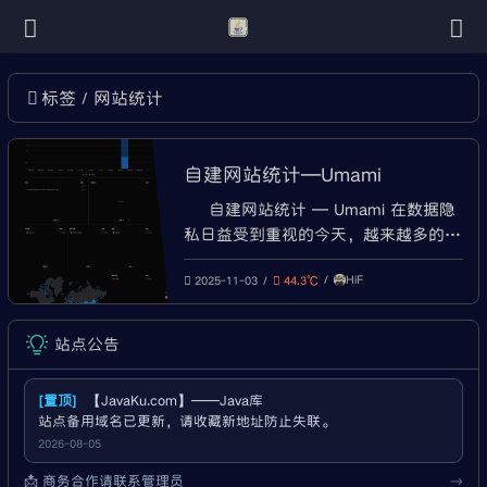
网站统计
标签
自建网站统计—Umami
自建网站统计 — Umami 在数据隐
私日益受到重视的今天，越来越多的网
站运营者开始放弃 Google Analytics 等
HiF
第三方统计服务，转而选择自建、轻
2025-11-03
44.3℃
量、开源的替代方案。Umami 正是其
中的佼佼者。它界面简洁、资源占用
站点公告
低、功能实用，且完全尊重用户隐私
——不使用 Cookie，不追踪用户行为
[置顶]
【JavaKu.com】——Java库
站点备用域名已更新，请收藏新地址防止失联。
2026-08-05
📩 商务合作请联系管理员
→