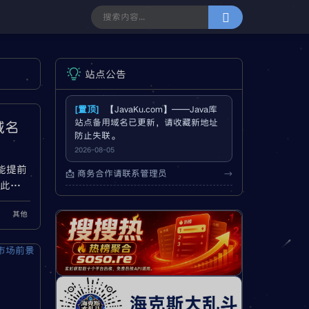
站点公告
[置顶]
【JavaKu.com】——Java库
站点备用域名已更新，请收藏新地址
域名
防止失联。
2026-08-05
不能提前
📩 商务合作请联系管理员
→
此后
就会
其他
启该
 某些
于相关