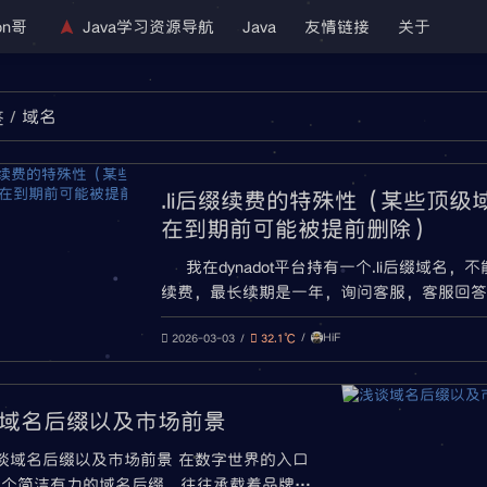
on哥
Java学习资源导航
Java
友情链接
关于
域名
签
.li后缀续费的特殊性（某些顶级
在到期前可能被提前删除）
我在dynadot平台持有一个.li后缀域名，
续费，最长续期是一年，询问客服，客服回答
缀只能在快到期时续费，而且域名到期前五天
HiF
删除，所以账户内要存有足够的余额，并且开
2026-03-03
32.1℃
域名的自动续费。 下面是我找的平台说明文档
域名后缀（TLDs）受到 在到期前5天删除 由
政策。为避免您
域名后缀以及市场前景
谈域名后缀以及市场前景 在数字世界的入口
一个简洁有力的域名后缀，往往承载着品牌战