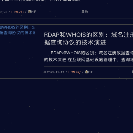
文化认同与市场定位的深层密码。从全球通行
HiF
其他
om到彰显本土特色的.cn，从传统经典到创新后
02-25
29.2℃
域名生态的演进折射出互联网发展的多元脉
本文将系统梳理域名后缀的分类体系，深度解
类后缀的核心价值，并结合政策
RDAP和WHOIS的区别：域名注
据查询协议的技术演进
RDAP和WHOIS的区别：域名注册数据查
的技术演进 在互联网基础设施管理中，查询
册信息是网络安全、合规审计和品牌保护的基
HiF
作。随着技术发展和隐私法规趋严，传统的WH
2025-11-17
29.9℃
协议正逐步被更现代化的RDAP（Registration D
Access Protocol）所取代。本文将