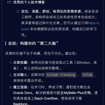
优秀的个人技术博客
定位
：
深度、原创、有洞见的思想来源
。很多资深
工程师、架构师会将自己的系统性思考总结成文，
其深度常超过碎片化文章。您可以通过订阅
https://j
ava.li
来长期跟踪这些优质信源，构建自己的学习
流。
总结：构建你的“第二大脑”
资源的价值不在于收藏，而在于内化。建议您：
分类收藏
：使用浏览器书签或笔记工具（如Notion、语
雀），将上述网站按类别整理。
主动输入
：定期浏览
、
，
GitHub Trending
InfoQ
保持技术雷达开启。
建立连接
：在学习时，养成习惯：遇到官方概念去
Oracle Docs
，解决数据层问题查
MyBatis-Plus文档
，遇
到具体错误上
Stack Overflow
，想系统学习看
Baeldung
。