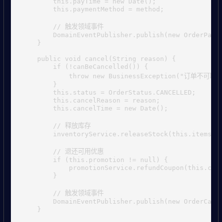
        this.payTime = new Date();

        this.paymentMethod = method;

        // 触发领域事件

        DomainEventPublisher.publish(new OrderPaidE
    }

    public void cancel(String reason) {

        if (!canBeCancelled()) {

            throw new BusinessException("订单不可取消"
        }

        this.status = OrderStatus.CANCELLED;

        this.cancelReason = reason;

        this.cancelTime = new Date();

        // 释放库存

        inventoryService.releaseStock(this.items);

        // 退还可用优惠

        if (this.promotion != null) {

            promotionService.refundCoupon(this.cust
        }

        // 触发领域事件

        DomainEventPublisher.publish(new OrderCance
    }
