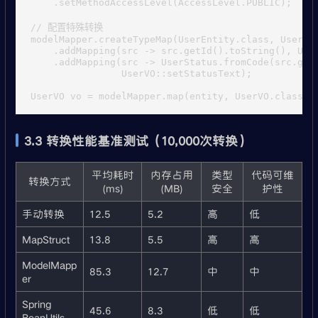
    .setMethodAccessLevel(AccessLevel.PUBLIC);

// 配置特殊转换

modelMapper.createTypeMap(UserEntity.class, UserVO.
    .addMapping(src -> src.getId().toString(), User
    .addMapping(src -> UserStatus.fromCode(src.getS
                UserVO::setStatusText);

3.3 转换性能基准测试（10,000次转换）
平均耗时
内存占用
类型
代码可维
转换方式
(ms)
(MB)
安全
护性
手动转换
12.5
5.2
高
低
MapStruct
13.8
5.5
高
高
ModelMapp
85.3
12.7
中
中
er
Spring
45.6
8.3
低
低
BeanUtils