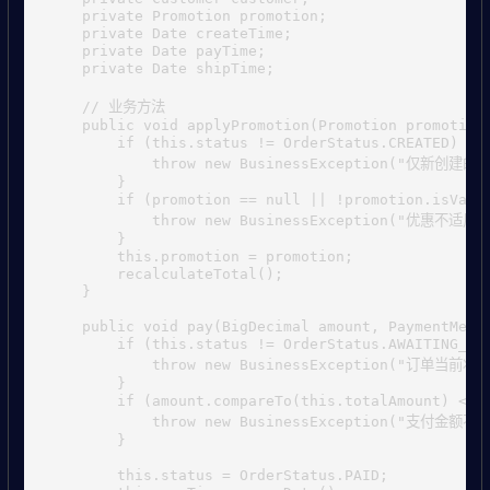
    private Promotion promotion;

    private Date createTime;

    private Date payTime;

    private Date shipTime;

    // 业务方法

    public void applyPromotion(Promotion promotion)
        if (this.status != OrderStatus.CREATED) {

            throw new BusinessException("仅新创建
        }

        if (promotion == null || !promotion.isValid
            throw new BusinessException("优惠不适用此
        }

        this.promotion = promotion;

        recalculateTotal();

    }

    public void pay(BigDecimal amount, PaymentMetho
        if (this.status != OrderStatus.AWAITING_PAY
            throw new BusinessException("订单当前状
        }

        if (amount.compareTo(this.totalAmount) < 0)
            throw new BusinessException("支付金额不足"
        }

        this.status = OrderStatus.PAID;
