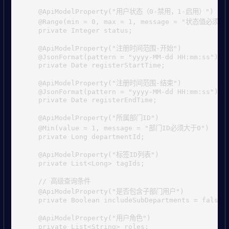
    @ApiModelProperty("用户状态（0-禁用，1-启用）")

    @Range(min = 0, max = 1, message = "状态值必须为0
    private Integer status;

    @ApiModelProperty("注册时间范围-开始")

    @JsonFormat(pattern = "yyyy-MM-dd HH:mm:ss")

    private Date registerStartTime;

    @ApiModelProperty("注册时间范围-结束")

    @JsonFormat(pattern = "yyyy-MM-dd HH:mm:ss")

    private Date registerEndTime;

    @ApiModelProperty("所属部门ID")

    @Min(value = 1, message = "部门ID必须大于0")

    private Long departmentId;

    @ApiModelProperty("标签ID列表")

    private List<Long> tagIds;

    // 高级查询条件

    @ApiModelProperty("是否包含子部门用户")

    private Boolean includeSubDepartments = false;

    @ApiModelProperty("用户角色")

    private List<String> roles;
