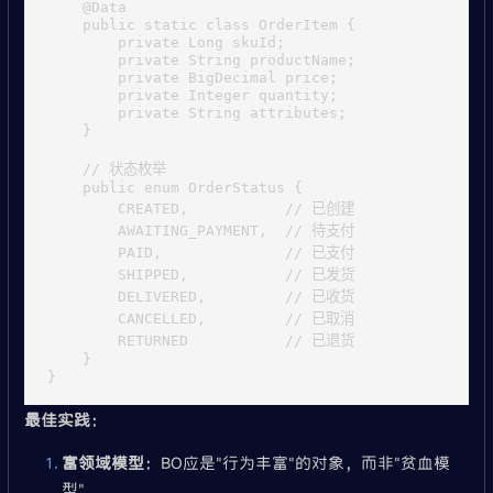
    @Data

    public static class OrderItem {

        private Long skuId;

        private String productName;

        private BigDecimal price;

        private Integer quantity;

        private String attributes;

    }

    // 状态枚举

    public enum OrderStatus {

        CREATED,           // 已创建

        AWAITING_PAYMENT,  // 待支付

        PAID,              // 已支付

        SHIPPED,           // 已发货

        DELIVERED,         // 已收货

        CANCELLED,         // 已取消

        RETURNED           // 已退货

    }

最佳实践
：
富领域模型
：BO应是"行为丰富"的对象，而非"贫血模
型"