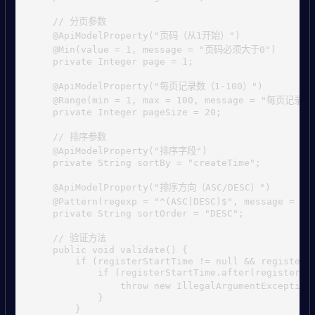
    // 分页参数

    @ApiModelProperty("页码（从1开始）")

    @Min(value = 1, message = "页码必须大于0")

    private Integer page = 1;

    @ApiModelProperty("每页记录数（1-100）")

    @Range(min = 1, max = 100, message = "每页记录
    private Integer pageSize = 20;

    // 排序参数

    @ApiModelProperty("排序字段")

    private String sortBy = "createTime";

    @ApiModelProperty("排序方向（ASC/DESC）")

    @Pattern(regexp = "^(ASC|DESC)$", message =
    private String sortOrder = "DESC";

    // 验证方法

    public void validate() {

        if (registerStartTime != null && registerEn
            if (registerStartTime.after(registerEnd
                throw new IllegalArgumentExcep
            }

        }
