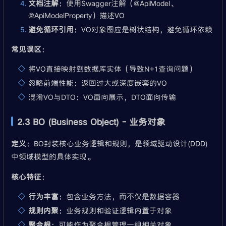
文档注解
：使用Swagger注解（@ApiModel、
@ApiModelProperty）描述VO
避免循环引用
：VO对象图应是树状结构，避免循环依赖
常见误区
：
将VO直接映射到数据库实体（导致N+1查询问题）
忽略前端性能：返回过大或深度嵌套的VO
混淆VO与DTO：VO面向展示，DTO面向传输
2.3 BO (Business Object) - 业务对象
定义
：BO封装核心业务逻辑和规则，是领域驱动设计(DDD)
中领域模型的具体实现。
核心特征
：
行为丰富
：包含业务方法，而不仅是数据容器
规则内聚
：业务规则和验证逻辑内置于对象
聚合根
：可能作为聚合根管理一组相关对象