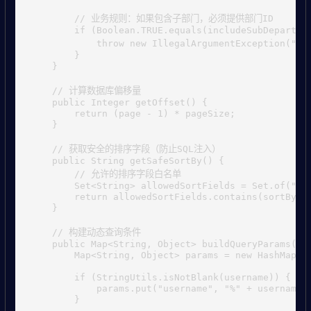
        // 业务规则：如果包含子部门，必须提供部门ID

        if (Boolean.TRUE.equals(includeSubDepartmen
            throw new IllegalArgumentExceptio
        }

    }

    // 计算数据库偏移量

    public Integer getOffset() {

        return (page - 1) * pageSize;

    }

    // 获取安全的排序字段（防止SQL注入）

    public String getSafeSortBy() {

        // 允许的排序字段白名单

        Set<String> allowedSortFields = Set.of("use
        return allowedSortFields.contains(sortBy) ?
    }

    // 构建动态查询条件

    public Map<String, Object> buildQueryParams() {
        Map<String, Object> params = new HashMap<>(
        if (StringUtils.isNotBlank(username)) {

            params.put("username", "%" + username.t
        }
