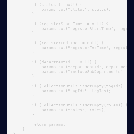
        if (status != null) {

            params.put("status", status);

        }

        if (registerStartTime != null) {

            params.put("registerStartTime", registe
        }

        if (registerEndTime != null) {

            params.put("registerEndTime", registerE
        }

        if (departmentId != null) {

            params.put("departmentId", departmentId
            params.put("includeSubDepartments", inc
        }

        if (CollectionUtils.isNotEmpty(tagIds)) {

            params.put("tagIds", tagIds);

        }

        if (CollectionUtils.isNotEmpty(roles)) {

            params.put("roles", roles);

        }

        return params;

    }
