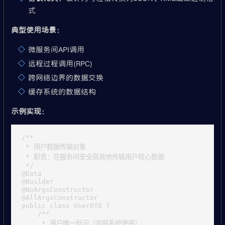
式
典型使用场景
：
微服务间API调用
远程过程调用(RPC)
跨网络边界的数据交换
缓存系统的数据结构
示例实现
：
/**

 * 用户数据传输对象

 * 职责：在服务间安全高效地传输用户核心数据

 */

@Data

@Builder

@NoArgsConstructor

@AllArgsConstructor

public class UserDTO {

    /**

     * 用户唯一标识（内部系统使用）
