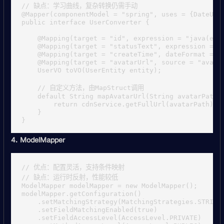
// 缺点：学习曲线，复杂转换仍需手动

@Mapper(componentModel = "spring", uses = {DateUtil
public interface UserConverter {

    @Mapping(target = "id", expression = "java(enti
    @Mapping(target = "statusText", expression = "j
    @Mapping(target = "createTime", dateFormat = "y
    @Mapping(target = "avatarUrl", source = "avatar
    UserVO toVO(UserEntity entity);

    // 自定义方法，由MapStruct调用

    default String mapAvatarUrl(String avatarPath) 
        return cdnService.getFullUrl(avatarPath);

    }

4. ModelMapper
// 优点：配置灵活，支持条件映射

// 缺点：运行时反射，性能较低

ModelMapper modelMapper = new ModelMapper();

modelMapper.getConfiguration()

    .setMatchingStrategy(MatchingStrategies.STRICT)
    .setFieldMatchingEnabled(true)

    .setFieldAccessLevel(AccessLevel.PRIVATE)
