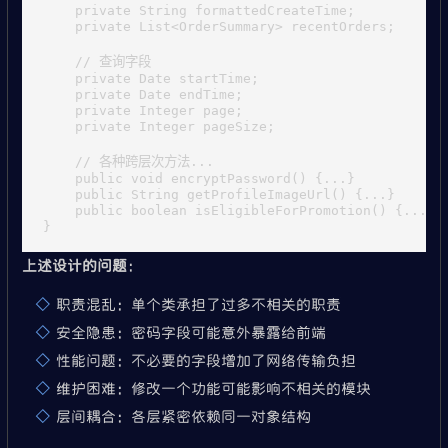
    private String formattedCreateTime;

    private List<OrderSummary> recentOrders;

    // 查询字段

    private Date startTime;

    private Date endTime;

    private Integer page;

    private Integer pageSize;

    // 各种跨层次方法...

    public void encryptPassword() {...}

    public String getProfileImageUrl() {...}

    public boolean isEligibleForPromotion() {...}

上述设计的问题
：
职责混乱：单个类承担了过多不相关的职责
安全隐患：密码字段可能意外暴露给前端
性能问题：不必要的字段增加了网络传输负担
维护困难：修改一个功能可能影响不相关的模块
层间耦合：各层紧密依赖同一对象结构