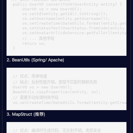
public UserVO convertToVO(UserEntity entity) {

    UserVO vo = new UserVO();

    vo.setId(entity.getId().toString());

    vo.setUsername(entity.getUsername());

    vo.setCreateTime(DateUtils.format(entity.getCre
    vo.setStatusText(UserStatus.fromCode(entity.get
    vo.setAvatarUrl(cdnService.getFullUrl(entity.ge
    // ... 其他字段

    return vo;

2. BeanUtils (Spring/ Apache)
// 优点：简单快速

// 缺点：反射性能开销，类型不匹配时静默失败

UserVO vo = new UserVO();

BeanUtils.copyProperties(entity, vo);

// 需要手动处理特殊字段

3. MapStruct (推荐)
// 优点：编译时生成代码，无反射开销，类型安全
