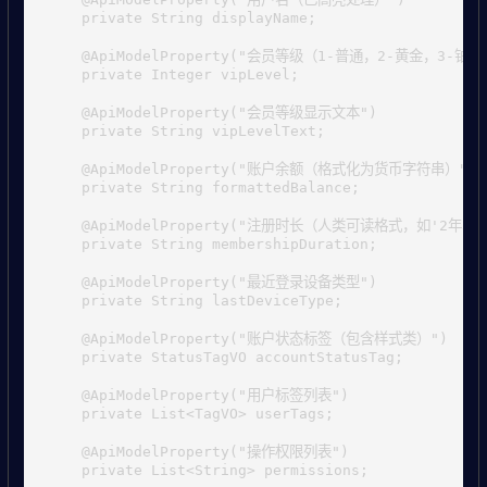
    private String displayName;

    @ApiModelProperty("会员等级（1-普通，2-黄金，3-铂金
    private Integer vipLevel;

    @ApiModelProperty("会员等级显示文本")

    private String vipLevelText;

    @ApiModelProperty("账户余额（格式化为货币字符串）")

    private String formattedBalance;

    @ApiModelProperty("注册时长（人类可读格式，如'2年3个月
    private String membershipDuration;

    @ApiModelProperty("最近登录设备类型")

    private String lastDeviceType;

    @ApiModelProperty("账户状态标签（包含样式类）")

    private StatusTagVO accountStatusTag;

    @ApiModelProperty("用户标签列表")

    private List<TagVO> userTags;

    @ApiModelProperty("操作权限列表")

    private List<String> permissions;
