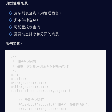
典型使用场景
：
复杂列表查询（如管理后台）
多条件筛选API
可配置报表查询
需要动态排序和分页的场景
示例实现
：
/**

 * 用户查询对象

 * 职责：封装用户列表查询的所有条件

 */

@Data

@Builder

@NoArgsConstructor

@AllArgsConstructor

public class UserQueryObject {

    // 基础查询条件

    @ApiModelProperty("用户名（模糊匹配）")

    private String username;
