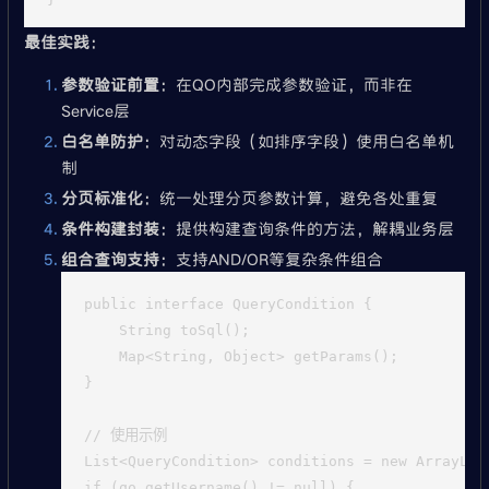
最佳实践
：
参数验证前置
：在QO内部完成参数验证，而非在
Service层
白名单防护
：对动态字段（如排序字段）使用白名单机
制
分页标准化
：统一处理分页参数计算，避免各处重复
条件构建封装
：提供构建查询条件的方法，解耦业务层
组合查询支持
：支持AND/OR等复杂条件组合
public interface QueryCondition {

    String toSql();

    Map<String, Object> getParams();

}

// 使用示例

List<QueryCondition> conditions = new ArrayList
if (qo.getUsername() != null) {
