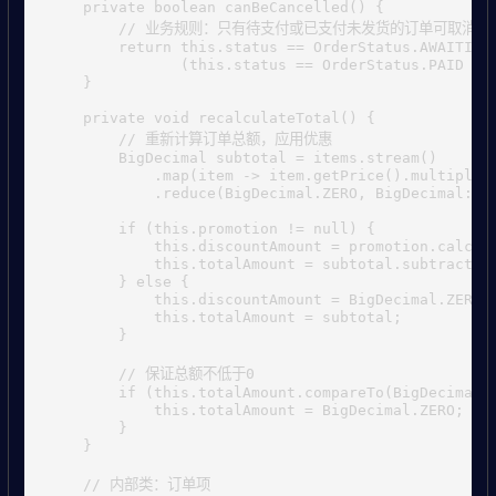
    private boolean canBeCancelled() {

        // 业务规则：只有待支付或已支付未发货的订单可取消

        return this.status == OrderStatus.AWAITING_
               (this.status == OrderStatus.PAID && 
    }

    private void recalculateTotal() {

        // 重新计算订单总额，应用优惠

        BigDecimal subtotal = items.stream()

            .map(item -> item.getPrice().multiply(B
            .reduce(BigDecimal.ZERO, BigDecimal::ad
        if (this.promotion != null) {

            this.discountAmount = promotion.calcula
            this.totalAmount = subtotal.subtract(th
        } else {

            this.discountAmount = BigDecimal.ZERO;

            this.totalAmount = subtotal;

        }

        // 保证总额不低于0

        if (this.totalAmount.compareTo(BigDecimal.Z
            this.totalAmount = BigDecimal.ZERO;

        }

    }

    // 内部类：订单项
