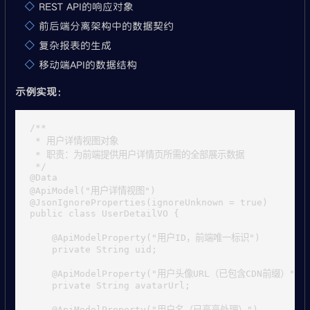
REST API的响应对象
前后端分离架构中的数据契约
复杂报表的生成
移动端API的数据结构
示例实现
：
/**

 * 用户详情视图对象

 * 职责：为前端提供用户详情页所需的全部展示数据

 */

@Data

@ApiModel("用户详情视图")

@JsonIgnoreProperties(ignoreUnknown = true)

public class UserDetailVO {

    @ApiModelProperty("用户ID，前端唯一标识")

    private String uid;

    @ApiModelProperty("用户头像URL（已包含CDN前缀）")

    private String avatarUrl;

    @ApiModelProperty("用户名（已高亮处理）")
