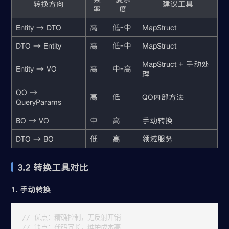
转换方向
建议工具
率
度
Entity → DTO
高
低-中
MapStruct
DTO → Entity
高
低-中
MapStruct
MapStruct + 手动处
Entity → VO
高
中-高
理
QO →
高
低
QO内部方法
QueryParams
BO → VO
中
高
手动转换
DTO → BO
低
高
领域服务
3.2 转换工具对比
1. 手动转换
// 优点：精确控制，无反射开销

// 缺点：代码冗长，维护成本高
