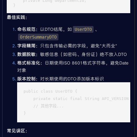
    private Long departmentId;

最佳实践
：
命名规范
：以DTO结尾，如
、
UserDTO
OrderSummaryDTO
字段精简
：只包含传输必需的字段，避免"大而全"
数据脱敏
：敏感信息（如密码、身份证）绝不放入DTO
格式标准化
：日期使用ISO 8601格式字符串，避免Date
对象
版本控制
：对长期使用的DTO添加版本标识
public class UserDTO {

    private static final String API_VERSION = "
    // 其他字段...

常见误区
：