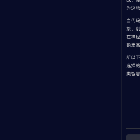
为这
当代
接、
在神
锁更
所以下
选择
类智