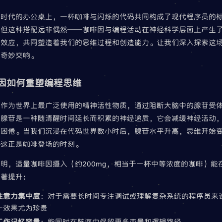
字时代的办公桌上，一杯咖啡与闪烁的代码共同构成了现代程序员的
。但这种搭配远非偶然——咖啡因与编程活动在神经科学层面上产生
同效应，共同塑造着我们的思维过程和创造能力。让我们深入探索这
的奇妙交响。
因如何重塑编程思维
因作为世界上最广泛使用的精神活性物质，通过阻断大脑中的腺苷受
。腺苷是一种随清醒时间延长而积累的神经递质，它会减缓神经活动
到困倦。当我们沉浸在代码世界数小时后，腺苷水平升高，思维开始
—这正是咖啡登场的时刻。
明，适量咖啡因摄入（约200mg，相当于一杯中等浓度的咖啡）能在
显著提升：
注意力集中度
：对于需要长时间专注调试或理解复杂系统的程序员来
一效果尤为珍贵
工作记忆容量
：能同时在脑海中保留更多变量和逻辑路径