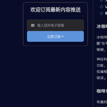
冰咖
冰咖
醒"
模糊
神经
功能
低编
错误
咖啡
有趣