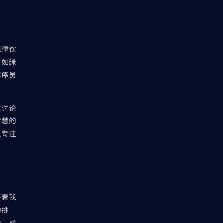
规律饮
，如绿
程序员
术讨论
智慧的
人专注
整着我
的挑
放，成