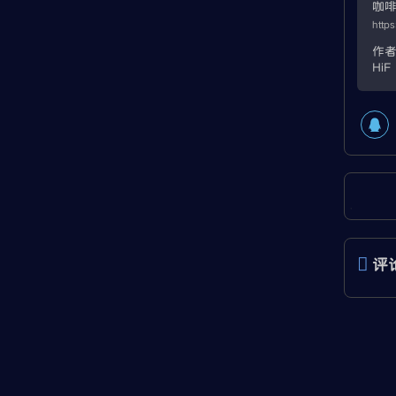
咖
https
作
HiF
评