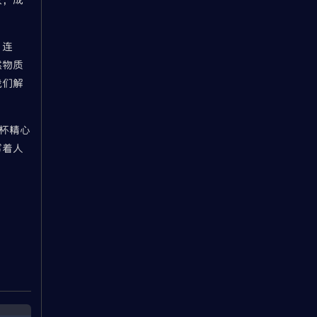
、连
然物质
我们解
杯精心
写着人