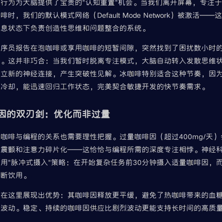
行为为大脑提供了宝贵的"认知重置"机会。当我们离开屏幕，专注
啡时，我们的默认模式网络（Default Mode Network）被激活——
休息状态下负责创造性思维和问题整合的系统。
序员报告在泡咖啡或享用咖啡的短暂间隙，突然找到了困扰数小时的b
案。这并非巧合：当我们暂时脱离专注模式，大脑自动转入发散思维
建立新的神经连接，产生突破性见解。冰咖啡特别适合这种节奏，因
待冷却，能迅速回归工作状态，完美契合敏捷开发的快节奏需求。
因的双刃剑：优化而非过量
咖啡与编程的关系也需要理性把握。过量咖啡因（超过400mg/天
、震颤和注意力碎片化——这恰恰与编程所需的深度专注相悖。神经
用"脉冲式摄入"策略：在开始复杂任务前30分钟摄入适量咖啡因，
间断饮用。
啡在这里展现出优势：其咖啡因释放更平缓，避免了热咖啡带来的血
速波动。稳定、持续的咖啡因供应比剧烈波动更能支持长时间的高质
。