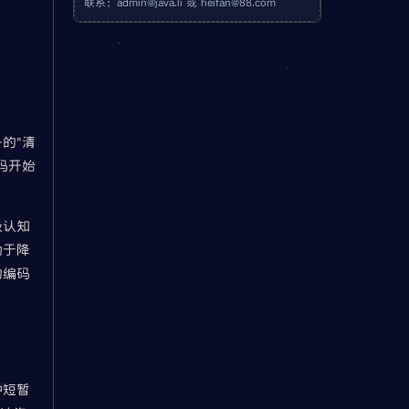
联系：
admin@java.li
或
heifan@88.com
的"清
码开始
。
级认知
助于降
的编码
种短暂