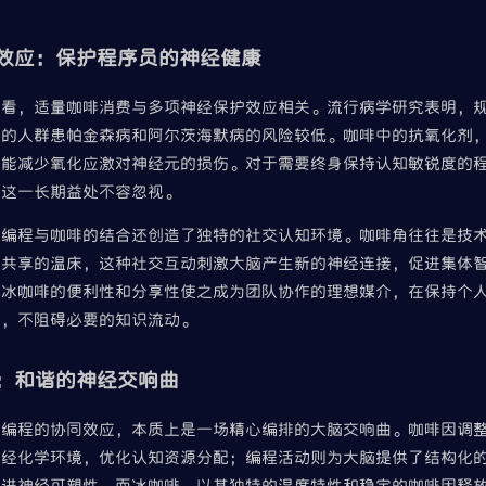
效应：保护程序员的神经健康
来看，适量咖啡消费与多项神经保护效应相关。流行病学研究表明，
啡的人群患帕金森病和阿尔茨海默病的风险较低。咖啡中的抗氧化剂
，能减少氧化应激对神经元的损伤。对于需要终身保持认知敏锐度的
，这一长期益处不容忽视。
，编程与咖啡的结合还创造了独特的社交认知环境。咖啡角往往是技
识共享的温床，这种社交互动刺激大脑产生新的神经连接，促进集体
。冰咖啡的便利性和分享性使之成为团队协作的理想媒介，在保持个
时，不阻碍必要的知识流动。
：和谐的神经交响曲
与编程的协同效应，本质上是一场精心编排的大脑交响曲。咖啡因调
神经化学环境，优化认知资源分配；编程活动则为大脑提供了结构化
促进神经可塑性。而冰咖啡，以其独特的温度特性和稳定的咖啡因释