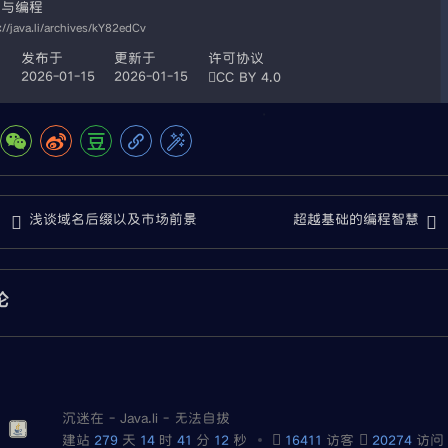
啡与编程
://java.li/archives/kY82edCv
许可协议
者
发布于
更新于
2026-01-15
2026-01-15
CC BY 4.0
浅谈域名后缀以及市场前景
超越基础的编程智慧
论
沉迷在 - Java.li - 无法自拔
建站
279
天
14
时
41
分
13
秒
16411
访客
20274
访问