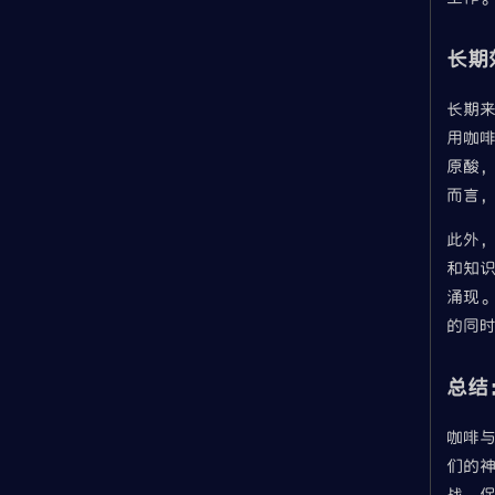
长期
长期
用咖
原酸
而言
此外
和知
涌现
的同
总结
咖啡
们的
战，