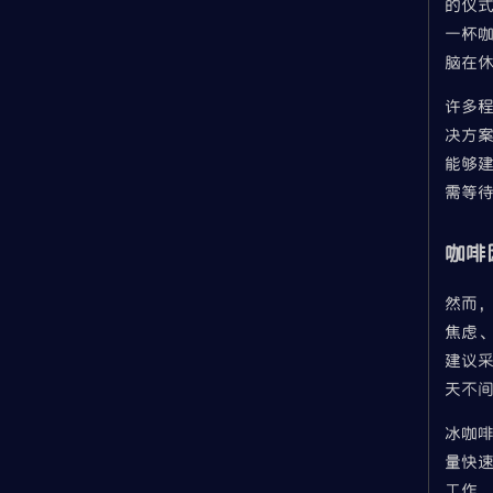
的仪式
一杯咖
脑在
许多程
决方
能够
需等
咖啡
然而，
焦虑
建议采
天不
冰咖
量快
工作