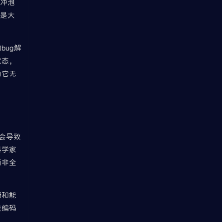
于冲泡
这是大
ug解
状态，
为它无
）会导致
科学家
而非全
糖和能
量编码