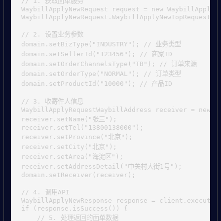
// 1. 获取面单服务

WaybillApplyNewRequest request = new WaybillApplyNe
WaybillApplyNewRequest.WaybillApplyNewTopRequest do
// 2. 设置业务参数

domain.setBizType("INDUSTRY"); // 业务类型

domain.setSellerId("123456"); // 商家ID

domain.setOrderChannelsType("TB"); // 订单来源

domain.setOrderType("NORMAL"); // 订单类型

domain.setProductId("10000"); // 产品ID

// 3. 收寄件人信息

WaybillApplyRequestWaybillAddress receiver = new Wa
receiver.setName("张三");

receiver.setTel("13800138000");

receiver.setProvince("北京");

receiver.setCity("北京");

receiver.setArea("海淀区");

receiver.setAddressDetail("中关村大街1号");

domain.setReceiver(receiver);

// 4. 调用API

WaybillApplyNewResponse response = client.execute(r
if (response.isSuccess()) {

    // 5. 处理返回的面单数据
