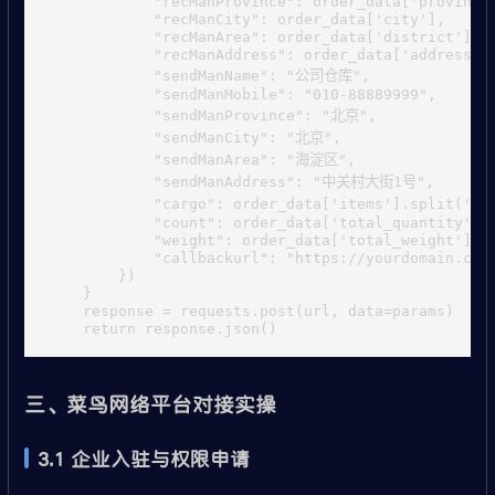
            "recManProvince": order_data['province'
            "recManCity": order_data['city'],

            "recManArea": order_data['district'],

            "recManAddress": order_data['address'],
            "sendManName": "公司仓库",

            "sendManMobile": "010-88889999",

            "sendManProvince": "北京",

            "sendManCity": "北京",

            "sendManArea": "海淀区",

            "sendManAddress": "中关村大街1号",

            "cargo": order_data['items'].split(';
            "count": order_data['total_quantity'],

            "weight": order_data['total_weight'],

            "callbackurl": "https://yourdomain.com/
        })

    }

    response = requests.post(url, data=params)

三、菜鸟网络平台对接实操
3.1 企业入驻与权限申请