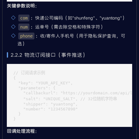
关键参数说明
：
：快递公司编码（如"shunfeng"、"yuantong"）
com
：运单号（需去除空格和特殊字符）
num
：收/寄件人手机号（用于隐私保护查询，可
phone
选）
2.2.2 物流订阅接口（事件推送）
// 订阅请求示例

{

  "key": "YOUR_API_KEY",

  "parameters": {

    "callbackurl": "https://yourdomain.com/api/logi
    "salt": "UNIQUE_SALT", // 32位随机字符串

    "shipper": "yuantong",

    "number": "1234567890"

  }

回调处理流程
：