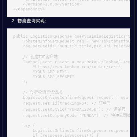
    <version>1.0.0</version>

物流查询实现
：
public LogisticsResponse queryCainiaoLogistics(Stri
    TbkItemInfoGetRequest req = new TbkItemInfoGetR
    req.setFields("num_iid,title,pic_url,reserve_pr
    // 创建TOP客户端

    TaobaoClient client = new DefaultTaobaoClient(

        "https://eco.taobao.com/router/rest", 

        "YOUR_APP_KEY", 

        "YOUR_APP_SECRET"

    );

    // 创建物流查询请求

    LogisticsOnlineConfirmRequest request = new Log
    request.setTid(trackingNo); // 订单号

    request.setOutSid("YUNDA123456"); // 运单号

    request.setCompanyCode("YUNDA"); // 快递公司编码

    try {

        LogisticsOnlineConfirmResponse response = c
        if (response.isSuccess()) {
