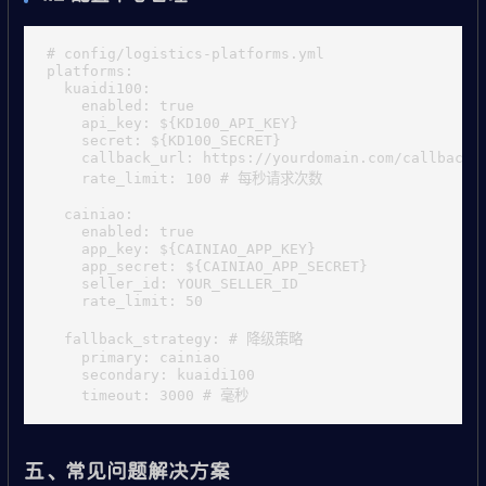
# config/logistics-platforms.yml

platforms:

  kuaidi100:

    enabled: true

    api_key: ${KD100_API_KEY}

    secret: ${KD100_SECRET}

    callback_url: https://yourdomain.com/callback/k
    rate_limit: 100 # 每秒请求次数

  cainiao:

    enabled: true

    app_key: ${CAINIAO_APP_KEY}

    app_secret: ${CAINIAO_APP_SECRET}

    seller_id: YOUR_SELLER_ID

    rate_limit: 50

  fallback_strategy: # 降级策略

    primary: cainiao

    secondary: kuaidi100

五、常见问题解决方案