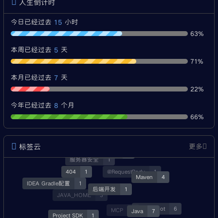
图片推荐：仅展示图片，共四个位置， 50元/月。
文字推荐：共十个位置， 30元/月。
图片建议：520×180px 或 1040×360px。
文字建议：4～8 个字，最多不超过 10 个字。
联系：
admin@java.li
或
heifan@88.com
人生倒计时
15
今日已经过去
小时
63%
5
本周已经过去
天
71%
7
本月已经过去
天
22%
8
今年已经过去
个月
66%