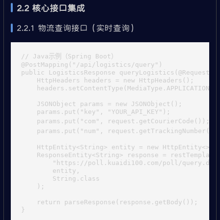
2.2 核心接口集成
2.2.1 物流查询接口（实时查询）
// Java示例（Spring Boot）

@PostMapping("/api/logistics/query")

public LogisticsResponse queryLogistics(@RequestBod
    HttpHeaders headers = new HttpHeaders();

    headers.setContentType(MediaType.APPLICATION_JS
    JSONObject params = new JSONObject();

    params.put("key", "YOUR_API_KEY");

    params.put("com", request.getCourierCode());
    params.put("num", request.getTrackingNumber()
    HttpEntity<String> entity = new HttpEntity<>(pa
    ResponseEntity<String> response = restTemplate.
        "https://poll.kuaidi100.com/poll/query.do",
        entity, 

        String.class

    );

    return parseResponse(response.getBody());
