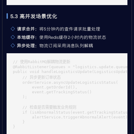
5.3 高并发场景优化
请求合并
：将5分钟内的查件请求批量处理
本地缓存
：使用Redis缓存2小时内的物流状态
异步处理
：物流订阅采用消息队列解耦
// 使用RabbitMQ解耦物流更新

@RabbitListener(queues = "logistics.update.queue")

public void handleLogisticsUpdate(LogisticsUpdateEv
    // 异步更新订单状态

    orderService.asyncUpdateLogisticsStatus(

        event.getOrderId(), 

        event.getTrackingStatus()

    );

    // 检查是否需要触发业务规则

    if (isAbnormalStatus(event.getTrackingStatus())
        alertService.triggerAbnormalAlert(event);

    }
