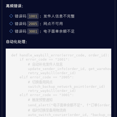
高频错误
：
错误码
：发件人信息不完整
1001
错误码
：网点不可用
2005
错误码
：电子面单余额不足
3001
自动化处理
：
def handle_waybill_error(error_code, order_id):

    if error_code == "1001":

        # 自动补充发件人信息

        update_sender_info(order_id, get_warehouse_
        retry_waybill(order_id)

    elif error_code == "2005":

        # 切换备用网点

        switch_backup_network_point(order_id)

        retry_waybill(order_id)

    elif error_code == "3001":

        # 触发预警通知

        send_alert("电子面单余额不足", f"订单{order_id
        # 临时切换至备用物流商
