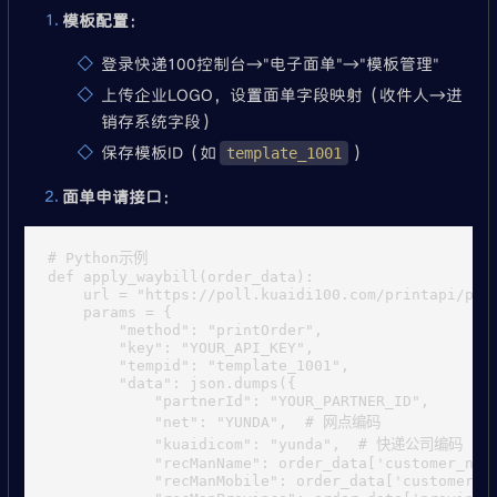
模板配置
：
登录快递100控制台→"电子面单"→"模板管理"
上传企业LOGO，设置面单字段映射（收件人→进
销存系统字段）
保存模板ID（如
）
template_1001
面单申请接口
：
# Python示例

def apply_waybill(order_data):

    url = "https://poll.kuaidi100.com/printapi/prin
    params = {

        "method": "printOrder",

        "key": "YOUR_API_KEY",

        "tempid": "template_1001",

        "data": json.dumps({

            "partnerId": "YOUR_PARTNER_ID",

            "net": "YUNDA",  # 网点编码

            "kuaidicom": "yunda",  # 快递公司编码

            "recManName": order_data['customer_name
            "recManMobile": order_data['customer_ph