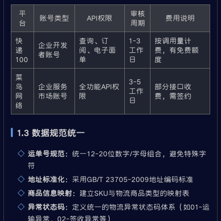
平
审核
账号类型
API权限
费用说明
台
周期
快
查询、订
1-3
按调用量计
企业开发
递
阅、电子面
工作
费，有免费额
者账号
100
单
日
度
菜
3-5
鸟
企业服务
全功能API权
部分接口收
工作
网
市场账号
限
费，需签约
日
络
1.3 数据规范统一
运单号规范
：统一12-20位数字/字母组合，避免特殊字
符
地址标准化
：采用GB/T 23705-2009地址编码标准
商品信息映射
：建立SKU与物流商品类型的映射表
异常状态码
：定义统一的物流异常状态码体系（如01-运
输异常，02-签收异常等）