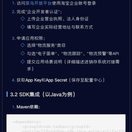
访问
菜鸟开放平台
使用淘宝企业账号登录
完成"企业开发者认证"：
上传企业营业执照、法人身份证
填写企业实际经营地址与联系方式
申请应用权限：
选择"物流服务"类目
勾选"电子面单"、"物流跟踪"、"物流预警"等API
提交应用场景说明（详细描述进销存系统对接需
求）
获取
App Key
和
App Secret
（保存至配置中心）
3.2 SDK集成（以Java为例）
Maven依赖
：
<dependency>

    <groupId>com.taobao</groupId>

    <artifactId>taobao-sdk-java-auto</artifactId>
