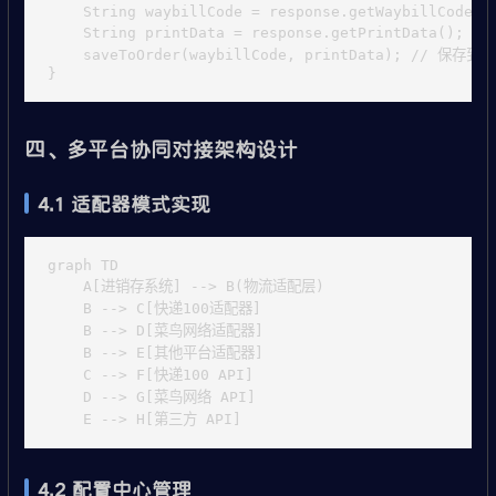
    String waybillCode = response.getWaybillCode();
    String printData = response.getPrintData(); 
    saveToOrder(waybillCode, printData); // 保存到订
四、多平台协同对接架构设计
4.1 适配器模式实现
graph TD

    A[进销存系统] --> B(物流适配层)

    B --> C[快递100适配器]

    B --> D[菜鸟网络适配器]

    B --> E[其他平台适配器]

    C --> F[快递100 API]

    D --> G[菜鸟网络 API]

4.2 配置中心管理