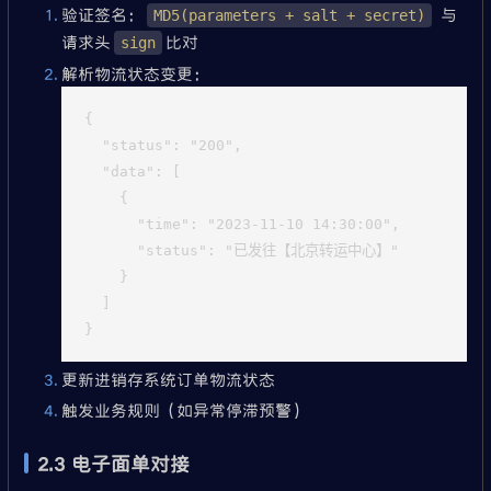
验证签名：
与
MD5(parameters + salt + secret)
请求头
比对
sign
解析物流状态变更：
{

  "status": "200",

  "data": [

    {

      "time": "2023-11-10 14:30:00",

      "status": "已发往【北京转运中心】"

    }

  ]

更新进销存系统订单物流状态
触发业务规则（如异常停滞预警）
2.3 电子面单对接