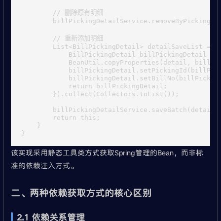
        // 删除原有明细

        billPickingDetailService.removeByPickingId(
        // 重新添加明细

        List<BillPickingDetail> detailSaveList = de
            BillPickingDetail billPickingDetail = n
            BeanUtil.copyProperties(detail, billPic
            billPickingDetail.setPickingId(billPick
            billPickingDetail.setBillNo(billPicking
            return billPickingDetail;

        }).collect(Collectors.toList());

        billPickingDetailService.saveBatch(detailSa
        return this;

    }

该实现采用静态工具类方式获取Spring管理的Bean，而非标
准的依赖注入方式。
二、两种依赖获取方式的核心区别
2.1 依赖关系管理