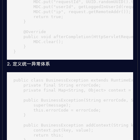
        MDC.put("requestId", UUID.randomUUID().toSt
        MDC.put("userId", getLoggedInUserId(request
        MDC.put("ip", request.getRemoteAddr());

        return true;

    }

    @Override

    public void afterCompletion(HttpServletRequest 
        MDC.clear();

    }

2. 定义统一异常体系
public class BusinessException extends RuntimeExcep
    private final String errorCode;

    private final Map<String, Object> context = new
    public BusinessException(String errorCode, Stri
        super(message);

        this.errorCode = errorCode;

    }

    public BusinessException addContext(String key,
        context.put(key, value);

        return this;
