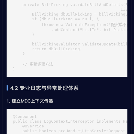
    private BillPicking validateBillAndDetails(Bill
                                             List<B
        BillPicking dbBillPicking = billPickingServ
        if (dbBillPicking == null) {

            throw new ValidateException("配货单不存在"
                .addContext("billId", billPickingVO
        }

        billPickingValidator.validateUpdate(billPic
        return dbBillPicking;

    }

    // 更新逻辑方法

4.2 专业日志与异常处理体系
1. 建立MDC上下文传递
@Component

public class LogContextInterceptor implements Handl
    @Override

    public boolean preHandle(HttpServletRequest req