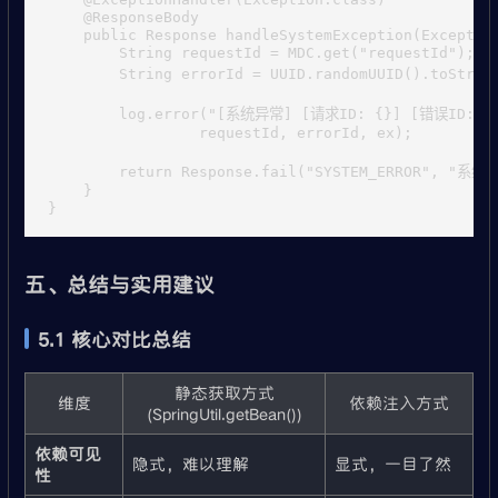
    @ResponseBody

    public Response handleSystemException(Exception
        String requestId = MDC.get("requestId");

        String errorId = UUID.randomUUID().toSt
        log.error("[系统异常] [请求ID: {}] [错误ID: 
                 requestId, errorId, ex);

        return Response.fail("SYSTEM_ERROR", 
    }

五、总结与实用建议
5.1 核心对比总结
静态获取方式
维度
依赖注入方式
(SpringUtil.getBean())
依赖可见
隐式，难以理解
显式，一目了然
性