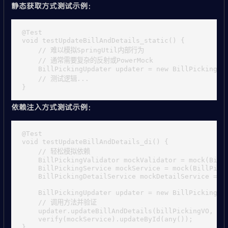
静态获取方式测试示例
：
@Test

void testUpdateBillAndDetails_static() {

    // 难以模拟SpringUtil内部行为

    // 通常需要复杂的反射或PowerMock

    BillPickingUpdater updater = new BillPickingUpd
    // 测试逻辑...

依赖注入方式测试示例
：
@Test

void testUpdateBillAndDetails_di() {

    // 轻松模拟依赖

    BillPickingValidator mockValidator = mock(BillP
    BillPickingService mockService = mock(BillPicki
    BillPickingDetailService mockDetailService = mo
    BillPickingUpdater updater = new BillPickingUpd
    // 调用方法并验证

    updater.updateBillAndDetails(billPickingVO, det
    verify(mockService).updateById(any());
