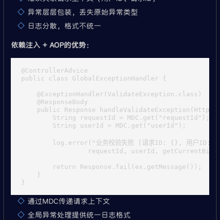
异常层层包装，丢失原始异常类型
日志分散，格式不统一
依赖注入 + AOP的优势
：
@ControllerAdvice

public class GlobalExceptionHandler {

    @ExceptionHandler(ValidateException.class)

    @ResponseBody

    public Response handleValidateException(HttpSer
        String requestId = MDC.get("requestId");

        String userId = MDC.get("userId");

        log.error("业务校验失败 [请求ID: {}, 用户ID: {}
                 requestId, userId, getCurrentBillN
        return Response.fail(ex.getMessage());

    }

通过MDC传递请求上下文
全局异常处理提供统一日志格式