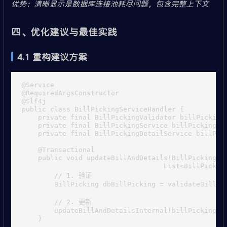
优势：清晰显示是数据库连接池耗尽问题，包含完整上下文
四、优化建议与最佳实践
4.1 重构建议方案
@Service

@RequiredArgsConstructor

@Slf4j

public class BillPickingServiceHandler {

    private final BillPickingValidator billPickingV
    private final BillPickingService billPickingSer
    private final BillPickingDetailService billPick
    @Transactional

    public void updateBillAndDetails(BillPickingVO 
                                   List<BillPicking
        // 1. 验证

        BillPicking dbBillPicking = validateBillAnd
        // 2. 更新

        updateBillAndDetailsInternal(billPickingVO,
    }
