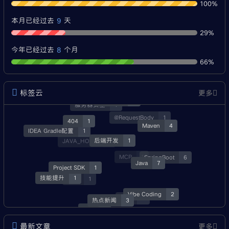
100%
9
本月已经过去
天
29%
8
今年已经过去
个月
66%
标签云
更多
经验分享
3
服务器安全
1
@RequestBody
1
404
1
Maven
4
IDEA Gradle配置
1
后端开发
1
JAVA_HOME
3
SpringBoot
6
MCP
1
Java
7
Project SDK
1
技能提升
1
就业
1
Vibe Coding
2
热点新闻
3
资源
3
Skill
1
最新文章
更多