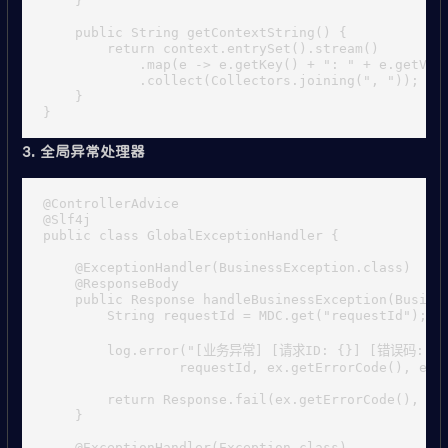
    }

    public String getContextString() {

        return context.entrySet().stream()

            .map(e -> e.getKey() + ": " + e.getValu
            .collect(Collectors.joining(", "));

    }

3. 全局异常处理器
@ControllerAdvice

@Slf4j

public class GlobalExceptionHandler {

    @ExceptionHandler(BusinessException.class)

    @ResponseBody

    public Response handleBusinessException(Busines
        String requestId = MDC.get("requestId");

        log.error("[业务异常] [请求ID: {}] [错误码: {}]
                 requestId, ex.getErrorCode(), ex.g
        return Response.fail(ex.getErrorCode(), ex.
    }

    @ExceptionHandler(Exception.class)
