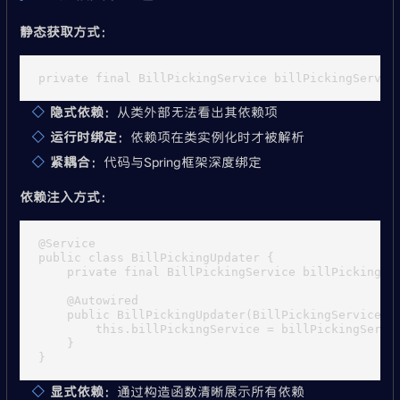
静态获取方式
：
隐式依赖
：从类外部无法看出其依赖项
运行时绑定
：依赖项在类实例化时才被解析
紧耦合
：代码与Spring框架深度绑定
依赖注入方式
：
@Service

public class BillPickingUpdater {

    private final BillPickingService billPickingSer
    @Autowired

    public BillPickingUpdater(BillPickingService bi
        this.billPickingService = billPickingServic
    }

显式依赖
：通过构造函数清晰展示所有依赖