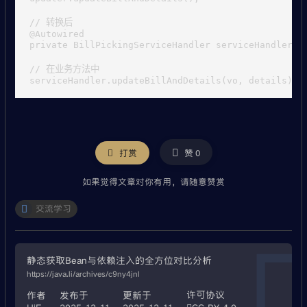
// 转换后

@Autowired

private BillPickingServiceHandler serviceHandler;

// 在业务方法中

微信
打赏
赞
0
如果觉得文章对你有用，请随意赞赏
交流学习
静态获取Bean与依赖注入的全方位对比分析
https://java.li/archives/c9ny4jnl
许可协议
作者
发布于
更新于