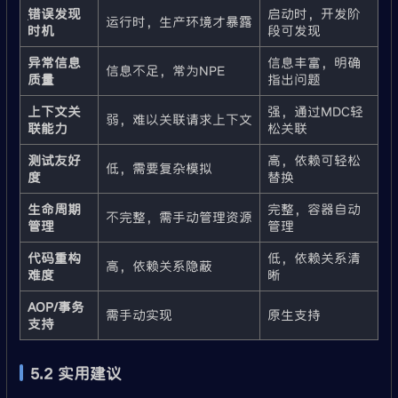
错误发现
启动时，开发阶
运行时，生产环境才暴露
时机
段可发现
异常信息
信息丰富，明确
信息不足，常为NPE
质量
指出问题
上下文关
强，通过MDC轻
弱，难以关联请求上下文
联能力
松关联
测试友好
高，依赖可轻松
低，需要复杂模拟
度
替换
生命周期
完整，容器自动
不完整，需手动管理资源
管理
管理
代码重构
低，依赖关系清
高，依赖关系隐蔽
难度
晰
AOP/事务
需手动实现
原生支持
支持
5.2 实用建议