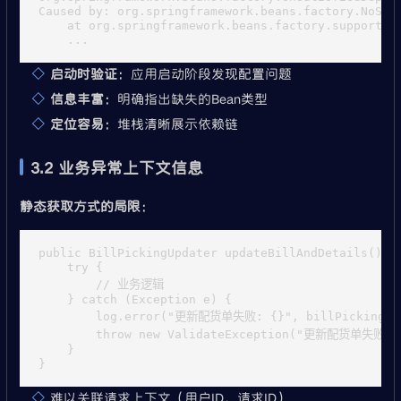
Caused by: org.springframework.beans.factory.NoSuc
    at org.springframework.beans.factory.support.De
启动时验证
：应用启动阶段发现配置问题
信息丰富
：明确指出缺失的Bean类型
定位容易
：堆栈清晰展示依赖链
3.2 业务异常上下文信息
静态获取方式的局限
：
public BillPickingUpdater updateBillAndDetails() th
    try {

        // 业务逻辑

    } catch (Exception e) {

        log.error("更新配货单失败: {}", billPickingVO.g
        throw new ValidateException("更新配货单失败", 
    }

难以关联请求上下文（用户ID、请求ID）