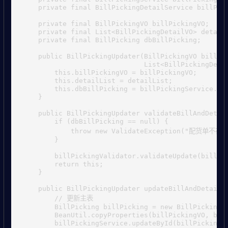
    private final BillPickingDetailService billPick
    private final BillPickingVO billPickingVO;

    private final List<BillPickingDetailVO> detailL
    private final BillPicking dbBillPicking;

    public BillPickingUpdater(BillPickingVO billPic
                              List<BillPickingDetai
        this.billPickingVO = billPickingVO;

        this.detailList = detailList;

        this.dbBillPicking = billPickingService.get
    }

    public BillPickingUpdater validateBillAndDetail
        if (dbBillPicking == null) {

            throw new ValidateException("配货单不存在"
        }

        billPickingValidator.validateUpdate(billPic
        return this;

    }

    public BillPickingUpdater updateBillAndDetails(
        // 更新主表

        BillPicking billPicking = new BillPicking()
        BeanUtil.copyProperties(billPickingVO, bill
        billPickingService.updateById(billPicking);