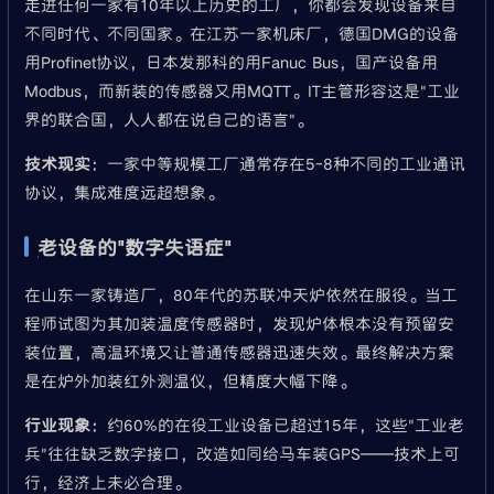
走进任何一家有10年以上历史的工厂，你都会发现设备来自
不同时代、不同国家。在江苏一家机床厂，德国DMG的设备
用Profinet协议，日本发那科的用Fanuc Bus，国产设备用
Modbus，而新装的传感器又用MQTT。IT主管形容这是"工业
界的联合国，人人都在说自己的语言"。
技术现实
：一家中等规模工厂通常存在5-8种不同的工业通讯
协议，集成难度远超想象。
老设备的"数字失语症"
在山东一家铸造厂，80年代的苏联冲天炉依然在服役。当工
程师试图为其加装温度传感器时，发现炉体根本没有预留安
装位置，高温环境又让普通传感器迅速失效。最终解决方案
是在炉外加装红外测温仪，但精度大幅下降。
行业现象
：约60%的在役工业设备已超过15年，这些"工业老
兵"往往缺乏数字接口，改造如同给马车装GPS——技术上可
行，经济上未必合理。