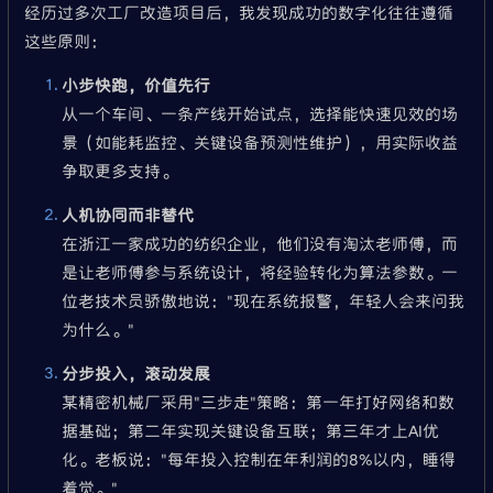
经历过多次工厂改造项目后，我发现成功的数字化往往遵循
这些原则：
小步快跑，价值先行
从一个车间、一条产线开始试点，选择能快速见效的场
景（如能耗监控、关键设备预测性维护），用实际收益
争取更多支持。
人机协同而非替代
在浙江一家成功的纺织企业，他们没有淘汰老师傅，而
是让老师傅参与系统设计，将经验转化为算法参数。一
位老技术员骄傲地说："现在系统报警，年轻人会来问我
为什么。"
分步投入，滚动发展
某精密机械厂采用"三步走"策略：第一年打好网络和数
据基础；第二年实现关键设备互联；第三年才上AI优
化。老板说："每年投入控制在年利润的8%以内，睡得
着觉。"