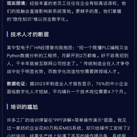
现实困境
：经验丰富的老员工往往在企业有较高话语权，他
们的抵触会直接影响新系统落地。更棘手的是，他们掌握
的"隐性知识"难以完全数字化。
技术人才的断层
某中型电子厂HR经理曾向我抱怨："招一个既懂PLC编程又会
Python数据分析的工程师，月薪开到2万都难。好不容易招到
人，干半年就被互联网公司挖走了。" 传统制造业在人才争夺
战中处于明显劣势，而数字化改造恰恰需要跨领域人才。
数据佐证
：据2023年制造业人才报告显示，76%的中小企业
面临数字化人才短缺，平均填补一个技术岗位需要4.7个月。
培训的尴尬
许多工厂的培训停留在"PPT讲解+简单操作演示"层面。我见
过一家纺织企业花80万购买MES系统，却只给操作工安排了2
小时培训。结果生产线上贴满了手写的操作提示条，系统报