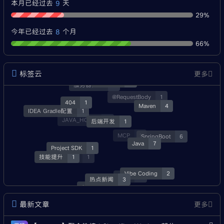
9
本月已经过去
天
29%
8
今年已经过去
个月
66%
标签云
更多
经验分享
3
服务器安全
1
@RequestBody
1
404
1
Maven
4
IDEA Gradle配置
1
后端开发
1
JAVA_HOME
3
SpringBoot
6
MCP
1
Java
7
Project SDK
1
技能提升
1
就业
1
Vibe Coding
2
资源
3
热点新闻
3
Skill
1
最新文章
更多