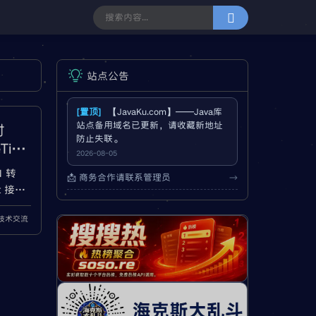
站点公告
[置顶]
【JavaKu.com】——Java库
站点备用域名已更新，请收藏新地址
对
防止失联。
Tim
2026-08-05
N 转
📩 商务合作请联系管理员
→
t 接收
a技术交流
类型不匹
都会遇