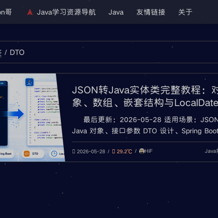
on哥
Java学习资源导航
Java
友情链接
关于
DTO
签
JSON转Java实体类完整教程：
象、数组、嵌套结构与LocalDate
e处理
最后更新：2026-05-28 适用场景：JSO
Java 对象、接口参数 DTO 设计、Spring Boo
JSON、Jackson 序列化与反序列化、
HiF
Jav
LocalDateTime 时间格式处理、JSON 字段
2026-05-28
29.2℃
配排查 Java 后端开发中，JSON 几乎每天
到。 常见场