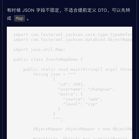
有时候 JSON 字段不固定，不适合提前定义 DTO，可以先转
成
。
Map
import com.fasterxml.jackson.core.type.TypeReferenc
import com.fasterxml.jackson.databind.ObjectMapper;
import java.util.Map;

public class JsonToMapDemo {

    public static void main(String[] args) throws E
        String json = """

                {

                  "id": 1001,

                  "username": "zhangsan",

                  "extra": {

                    "source": "web",

                    "level": "vip"

                  }

                }

                """;

        ObjectMapper objectMapper = new ObjectMappe
        Map<String, Object> map = objectMapper.read