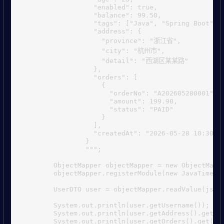
                  "enabled": true,

                  "balance": 99.50,

                  "tags": ["Java", "Spring Boot", "
                  "address": {

                    "province": "浙江省",

                    "city": "杭州市",

                    "detail": "西湖区某某路"

                  },

                  "orders": [

                    {

                      "orderNo": "A202605280001",

                      "amount": 199.90,

                      "status": "PAID"

                    }

                  ],

                  "createdAt": "2026-05-28 10:30:00
                }

                """;

        ObjectMapper objectMapper = new ObjectMappe
        objectMapper.registerModule(new JavaTimeMod
        UserDTO user = objectMapper.readValue(json,
        System.out.println(user.getUsername());

        System.out.println(user.getAddress().getCit
        System.out.println(user.getOrders().get(0).