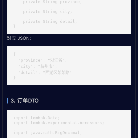
    private String province;

    private String city;

    private String detail;

对应 JSON：
{

  "province": "浙江省",

  "city": "杭州市",

  "detail": "西湖区某某路"

3. 订单DTO
import lombok.Data;

import lombok.experimental.Accessors;

import java.math.BigDecimal;
