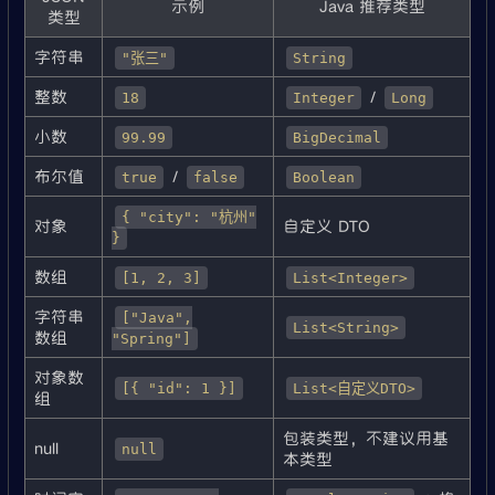
示例
Java 推荐类型
类型
字符串
"张三"
String
整数
/
18
Integer
Long
小数
99.99
BigDecimal
布尔值
/
true
false
Boolean
{ "city": "杭州"
对象
自定义 DTO
}
数组
[1, 2, 3]
List<Integer>
字符串
["Java",
List<String>
数组
"Spring"]
对象数
[{ "id": 1 }]
List<自定义DTO>
组
包装类型，不建议用基
null
null
本类型