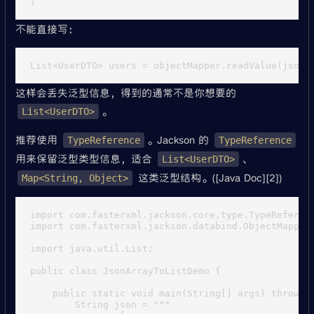
不能直接写：
这样会丢失泛型信息，得到的通常不是你想要的
。
List<UserDTO>
推荐使用
。Jackson 的
TypeReference
TypeReference
用来保留泛型类型信息，适合
、
List<UserDTO>
这类泛型结构。([Java Doc][2])
Map<String, Object>
import com.fasterxml.jackson.core.type.TypeReferenc
import com.fasterxml.jackson.databind.ObjectMapper;
import java.util.List;

public class JsonArrayToListDemo {

    public static void main(String[] args) throws E
        String json = """
