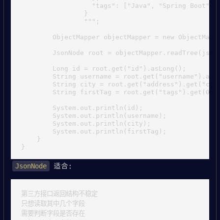
                  "tags": ["Java", "Spring Boot"]

                }

                """;

        ObjectMapper objectMapper = new ObjectMappe
        JsonNode root = objectMapper.readTree(json)
        Long id = root.get("id").asLong();

        String username = root.get("username").asTe
        String city = root.get("address").get("city
        String firstTag = root.get("tags").get(0).a
        System.out.println(id);

        System.out.println(username);

        System.out.println(city);

        System.out.println(firstTag);

    }

适合：
JsonNode
第三方接口返回结构不稳定

只想读取其中几个字段

需要判断字段是否存在
