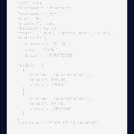
  "id": 1001,

  "username": "zhangsan",

  "nickname": "张三",

  "age": 28,

  "enabled": true,

  "balance": 99.50,

  "tags": ["Java", "Spring Boot", "JSON"],

  "address": {

    "province": "浙江省",

    "city": "杭州市",

    "detail": "西湖区某某路"

  },

  "orders": [

    {

      "orderNo": "A202605280001",

      "amount": 199.90,

      "status": "PAID"

    },

    {

      "orderNo": "A202605280002",

      "amount": 59.00,

      "status": "CREATED"

    }

  ],

  "createdAt": "2026-05-28 10:30:00"
