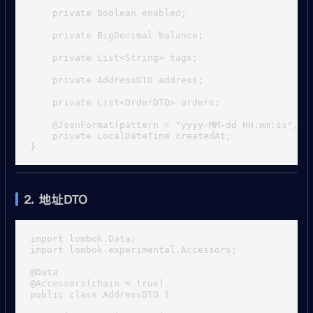
    private Boolean enabled;

    private BigDecimal balance;

    private List<String> tags;

    private AddressDTO address;

    private List<OrderDTO> orders;

    @JsonFormat(pattern = "yyyy-MM-dd HH:mm:ss", ti
    private LocalDateTime createdAt;

2. 地址DTO
import lombok.Data;

import lombok.experimental.Accessors;

@Data

@Accessors(chain = true)

public class AddressDTO {
