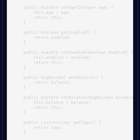
    public UserDTO setAge(Integer age) {

        this.age = age;

        return this;

    }

    public Boolean getEnabled() {

        return enabled;

    }

    public UserDTO setEnabled(Boolean enabled) {

        this.enabled = enabled;

        return this;

    }

    public BigDecimal getBalance() {

        return balance;

    }

    public UserDTO setBalance(BigDecimal balance) {
        this.balance = balance;

        return this;

    }

    public List<String> getTags() {

        return tags;

    }
