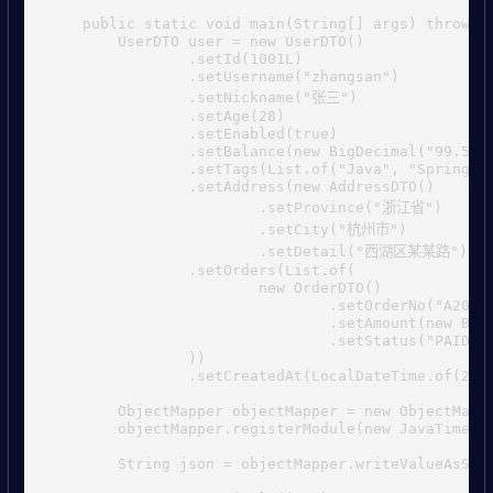
    public static void main(String[] args) throws E
        UserDTO user = new UserDTO()

                .setId(1001L)

                .setUsername("zhangsan")

                .setNickname("张三")

                .setAge(28)

                .setEnabled(true)

                .setBalance(new BigDecimal("99.50")
                .setTags(List.of("Java", "Spring Bo
                .setAddress(new AddressDTO()

                        .setProvince("浙江省")

                        .setCity("杭州市")

                        .setDetail("西湖区某某路"))

                .setOrders(List.of(

                        new OrderDTO()

                                .setOrderNo("A20260
                                .setAmount(new BigD
                                .setStatus("PAID")

                ))

                .setCreatedAt(LocalDateTime.of(2026
        ObjectMapper objectMapper = new ObjectMappe
        objectMapper.registerModule(new JavaTimeMod
        String json = objectMapper.writeValueAsStri