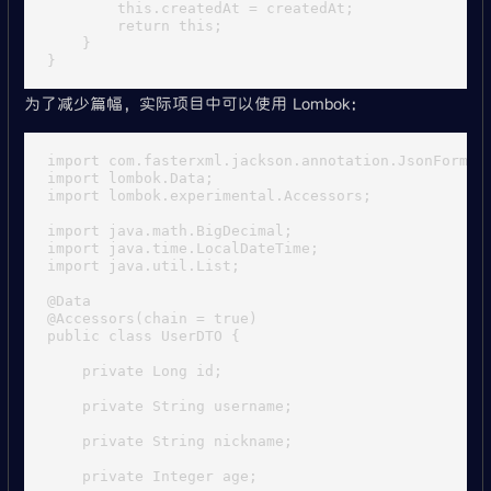
        this.createdAt = createdAt;

        return this;

    }

为了减少篇幅，实际项目中可以使用 Lombok：
import com.fasterxml.jackson.annotation.JsonFormat;
import lombok.Data;

import lombok.experimental.Accessors;

import java.math.BigDecimal;

import java.time.LocalDateTime;

import java.util.List;

@Data

@Accessors(chain = true)

public class UserDTO {

    private Long id;

    private String username;

    private String nickname;

    private Integer age;
