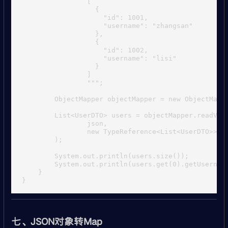
                [

                  {

                    "id": 1001,

                    "username": "zhangsan"

                  },

                  {

                    "id": 1002,

                    "username": "lisi"

                  }

                ]

                """;

        ObjectMapper objectMapper = new ObjectMappe
        List<UserDTO> users = objectMapper.readValu
                json,

                new TypeReference<List<UserDTO>>() 
        );

        System.out.println(users.size());

        System.out.println(users.get(0).getUsername
    }

七、JSON对象转Map