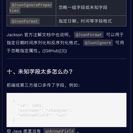
@JsonIgnoreProper
忽略一组字段或未知字段
ties
指定日期、时间等字段格式
@JsonFormat
Jackson 官方注解文档中也说明，
可以用于
@JsonFormat
指定日期时间序列化和反序列化格式，
可用
@JsonIgnore
于忽略指定属性。([GitHub][3])
十、未知字段太多怎么办？
前端或第三方接口多传了字段，例如：
{

  "id": 1001,

  "username": "zhangsan",

  "unknownField": "xxx"

但 Java 类里没有
。
unknownField