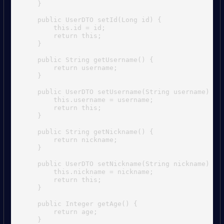
    }

    public UserDTO setId(Long id) {

        this.id = id;

        return this;

    }

    public String getUsername() {

        return username;

    }

    public UserDTO setUsername(String username) {

        this.username = username;

        return this;

    }

    public String getNickname() {

        return nickname;

    }

    public UserDTO setNickname(String nickname) {

        this.nickname = nickname;

        return this;

    }

    public Integer getAge() {

        return age;

    }
