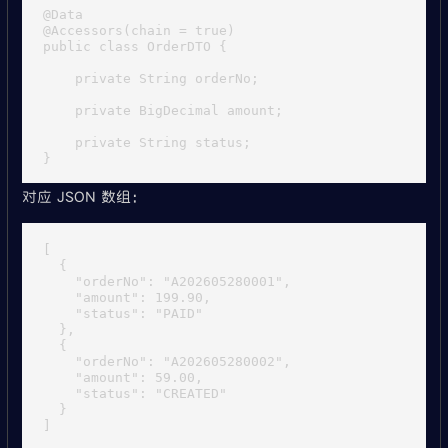
@Data

@Accessors(chain = true)

public class OrderDTO {

    private String orderNo;

    private BigDecimal amount;

    private String status;

对应 JSON 数组：
[

  {

    "orderNo": "A202605280001",

    "amount": 199.90,

    "status": "PAID"

  },

  {

    "orderNo": "A202605280002",

    "amount": 59.00,

    "status": "CREATED"

  }
