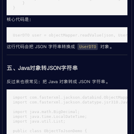
    }

核心代码是：
这行代码会把 JSON 字符串转换成
对象。
UserDTO
五、Java对象转JSON字符串
反过来也很常见：把 Java 对象转成 JSON 字符串。
import com.fasterxml.jackson.databind.ObjectMapper;
import com.fasterxml.jackson.datatype.jsr310.JavaTi
import java.math.BigDecimal;

import java.time.LocalDateTime;

import java.util.List;

public class ObjectToJsonDemo {
