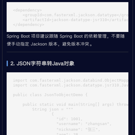
<dependency>

    <groupId>com.fasterxml.jackson.datatype</groupI
    <artifactId>jackson-datatype-jsr310</artifactId
Spring Boot 项目建议跟随 Spring Boot 的依赖管理，不要随
便手动指定 Jackson 版本，避免版本冲突。
2. JSON字符串转Java对象
import com.fasterxml.jackson.databind.ObjectMapper;
import com.fasterxml.jackson.datatype.jsr310.JavaTi
public class JsonToObjectDemo {

    public static void main(String[] args) throws E
        String json = """

                {

                  "id": 1001,

                  "username": "zhangsan",

                  "nickname": "张三",

                  "age": 28,
