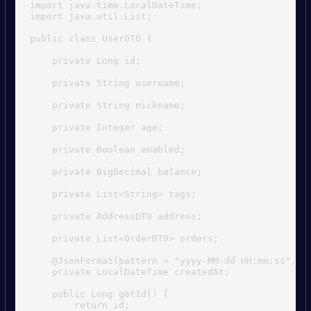
import java.time.LocalDateTime;

import java.util.List;

public class UserDTO {

    private Long id;

    private String username;

    private String nickname;

    private Integer age;

    private Boolean enabled;

    private BigDecimal balance;

    private List<String> tags;

    private AddressDTO address;

    private List<OrderDTO> orders;

    @JsonFormat(pattern = "yyyy-MM-dd HH:mm:ss", ti
    private LocalDateTime createdAt;

    public Long getId() {

        return id;
