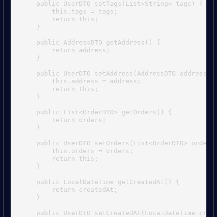
    public UserDTO setTags(List<String> tags) {

        this.tags = tags;

        return this;

    }

    public AddressDTO getAddress() {

        return address;

    }

    public UserDTO setAddress(AddressDTO address) {
        this.address = address;

        return this;

    }

    public List<OrderDTO> getOrders() {

        return orders;

    }

    public UserDTO setOrders(List<OrderDTO> orders)
        this.orders = orders;

        return this;

    }

    public LocalDateTime getCreatedAt() {

        return createdAt;

    }

    public UserDTO setCreatedAt(LocalDateTime creat