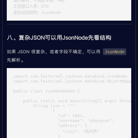
临时解析、不固定字段：Map

正式接口入参：DTO

八、复杂JSON可以用JsonNode先看结构
如果 JSON 很复杂，或者字段不确定，可以用
JsonNode
先解析。
import com.fasterxml.jackson.databind.JsonNode;

import com.fasterxml.jackson.databind.ObjectMapper;
public class JsonNodeDemo {

    public static void main(String[] args) throws E
        String json = """

                {

                  "id": 1001,

                  "username": "zhangsan",

                  "address": {

                    "city": "杭州市"

                  },
