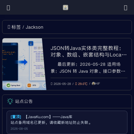
Jackson
标签
JSON转Java实体类完整教程：
对象、数组、嵌套结构与LocalD
ateTime处理
最后更新：2026-05-28 适用场
景：JSON 转 Java 对象、接口参数
DTO 设计、Spring Boot 接收 JSON、
HiF
Jackson 序列化与反序列化、
2026-05-28
29.0℃
LocalDateTime 时间格式处理、JSON
字段类型不匹配排查 Java 后端开发
站点公告
中，JSON 几乎每天都会遇到。 常见
场
[置顶]
【JavaKu.com】——Java库
站点备用域名已更新，请收藏新地址防止失联。
2026-08-05