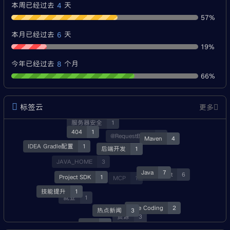
4
本周已经过去
天
57%
6
本月已经过去
天
19%
8
今年已经过去
个月
66%
标签云
更多
经验分享
3
服务器安全
1
404
1
@RequestBody
1
Maven
4
IDEA Gradle配置
1
后端开发
1
JAVA_HOME
3
Java
7
SpringBoot
6
Project SDK
1
MCP
1
技能提升
1
就业
1
Vibe Coding
2
热点新闻
3
资源
3
Skill
1