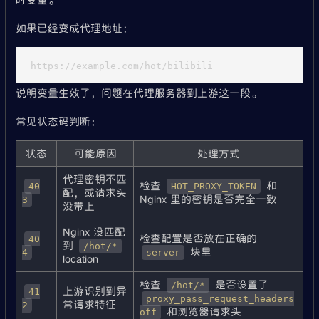
如果已经变成代理地址：
说明变量生效了，问题在代理服务器到上游这一段。
常见状态码判断：
状态
可能原因
处理方式
代理密钥不匹
检查
和
40
HOT_PROXY_TOKEN
配，或请求头
Nginx 里的密钥是否完全一致
3
没带上
Nginx 没匹配
检查配置是否放在正确的
40
到
/hot/*
块里
4
server
location
检查
是否设置了
/hot/*
上游识别到异
41
proxy_pass_request_headers
常请求特征
2
和浏览器请求头
off