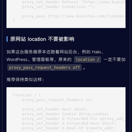
    proxy_set_header Referer "https://www.kuaishou.
    proxy_set_header Connection "";

    proxy_pass https://www.kuaishou.com/?isHome=1;

原网站 location 不要被影响
如果这台服务器原本还跑着网站后台，例如 Halo、
WordPress、管理面板等，原来的
一定不要加
location /
。
proxy_pass_request_headers off
推荐保持类似这样：
location / {

    proxy_pass_request_headers on;

    proxy_set_header Host $host;

    proxy_set_header Cookie $http_cookie;

    proxy_set_header X-Forwarded-For $proxy_add_x_f
    proxy_set_header X-Forwarded-Host $host;

    proxy_set_header X-Real-IP $remote_addr;
