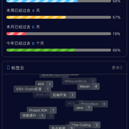
68%
4
本周已经过去
天
57%
6
本月已经过去
天
19%
8
今年已经过去
个月
66%
标签云
更多
经验分享
3
服务器安全
1
@RequestBody
1
404
1
Maven
4
IDEA Gradle配置
1
后端开发
1
JAVA_HOME
3
SpringBoot
6
MCP
1
Java
7
Project SDK
1
技能提升
1
就业
1
Vibe Coding
2
资源
3
热点新闻
3