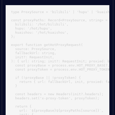
type ProxySource = 'bilibili' | 'hupu' | 'kuaishou'
const proxyPaths: Record<ProxySource, string> = {

  bilibili: '/hot/bilibili',

  hupu: '/hot/hupu',

  kuaishou: '/hot/kuaishou',

};

export function getHotProxyRequest(

  source: ProxySource,

  fallbackUrl: string,

  init?: RequestInit,

): { url: string; init?: RequestInit; proxied: bool
  const proxyBase = process.env.HOT_PROXY_BASE?.rep
  const proxyToken = process.env.HOT_PROXY_TOKEN;

  if (!proxyBase || !proxyToken) {

    return { url: fallbackUrl, init, proxied: false
  }

  const headers = new Headers(init?.headers);

  headers.set('x-proxy-token', proxyToken);

  return {

    url: `${proxyBase}${proxyPaths[source]}`,

    init: {
