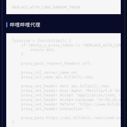
哔哩哔哩代理
location = /hot/bilibili {

    if ($http_x_proxy_token != "REPLACE_WITH_LONG_R
        return 403;

    }

    proxy_pass_request_headers off;

    proxy_ssl_server_name on;

    proxy_ssl_name api.bilibili.com;

    proxy_set_header Host api.bilibili.com;

    proxy_set_header User-Agent "Mozilla/5.0 (Wind
    proxy_set_header Accept "application/json, text
    proxy_set_header Accept-Language "zh-CN,zh;q=0.
    proxy_set_header Referer "https://www.bilibili.
    proxy_set_header Connection "";

    proxy_pass https://api.bilibili.com/x/web-inter