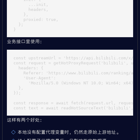
      ...init,

      headers,

    },

    proxied: true,

  };

业务接口里使用：
const upstreamUrl = 'https://api.bilibili.com/x/web
const request = getHotProxyRequest('bilibili', upst
  headers: {

    Referer: 'https://www.bilibili.com/ranking/all'
    'User-Agent':

      'Mozilla/5.0 (Windows NT 10.0; Win64; x64) Ap
  },

});

const response = await fetch(request.url, request.i
这样有两个好处：
本地没有配置代理变量时，仍然走原始上游地址。