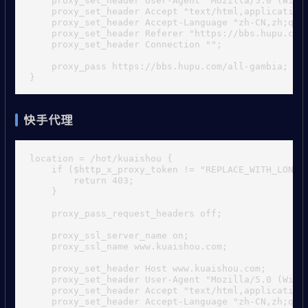
    proxy_set_header Accept "text/html,application/
    proxy_set_header Accept-Language "zh-CN,zh;q=0.
    proxy_set_header Referer "https://bbs.hupu.com/
    proxy_set_header Connection "";

    proxy_pass https://bbs.hupu.com/all-gambia;

快手代理
location = /hot/kuaishou {

    if ($http_x_proxy_token != "REPLACE_WITH_LONG_R
        return 403;

    }

    proxy_pass_request_headers off;

    proxy_ssl_server_name on;

    proxy_ssl_name www.kuaishou.com;

    proxy_set_header Host www.kuaishou.com;

    proxy_set_header User-Agent "Mozilla/5.0 (Wind
    proxy_set_header Accept "text/html,application/
    proxy_set_header Accept-Language "zh-CN,zh;q=0.