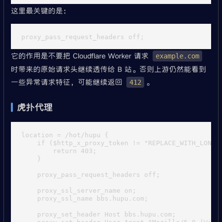
这里最关键的是：
它的作用是不要把 Cloudflare Worker 请求
example.com
时带来的原始请求头继续透传给 B 站。否则上游仍然能看到
一些异常请求特征，可能继续返回
。
412
虎扑代理
location = /hot/hupu {

    if ($http_x_proxy_token != "REPLACE_WITH_LONG_R
        return 403;

    }

    proxy_pass_request_headers off;

    proxy_ssl_server_name on;

    proxy_ssl_name bbs.hupu.com;

    proxy_set_header Host bbs.hupu.com;

    proxy_set_header User-Agent "Mozilla/5.0 (Wind