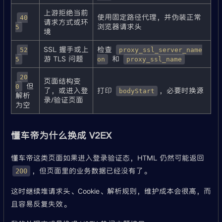
上游拒绝当前
使用固定路径代理，并伪装正常
40
请求方式或环
浏览器请求头
5
境
SSL 握手或上
检查
52
proxy_ssl_server_name
游 TLS 问题
和
5
on
proxy_ssl_name
20
页面结构变
但
0
了，或进入登
打印
，必要时换源
bodyStart
解析
录/验证页面
为空
懂车帝为什么换成 V2EX
懂车帝这类页面如果进入登录验证态，HTML 仍然可能返回
，但页面里的业务数据已经没有了。
200
这时继续堆请求头、Cookie、解析规则，维护成本会很高，而
且容易反复失效。