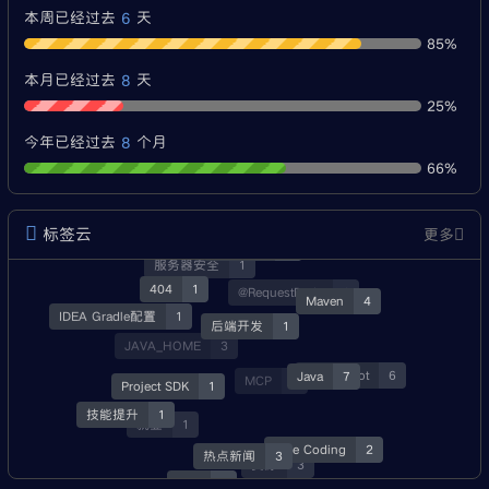
6
本周已经过去
天
85%
8
本月已经过去
天
25%
8
今年已经过去
个月
66%
标签云
更多
经验分享
3
服务器安全
1
404
1
@RequestBody
1
Maven
4
IDEA Gradle配置
1
后端开发
1
JAVA_HOME
3
Java
7
SpringBoot
6
MCP
1
Project SDK
1
技能提升
1
就业
1
Vibe Coding
2
热点新闻
3
资源
3
Skill
1