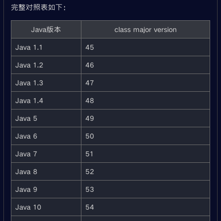
完整对照表如下：
Java版本
class major version
Java 1.1
45
Java 1.2
46
Java 1.3
47
Java 1.4
48
Java 5
49
Java 6
50
Java 7
51
Java 8
52
Java 9
53
Java 10
54