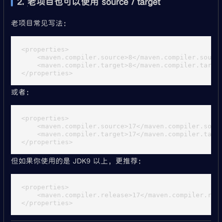
2. 老项目也可以使用 source / target
老项目常见写法：
<properties>

    <maven.compiler.source>8</maven.compiler.source
    <maven.compiler.target>8</maven.compiler.target
或者：
<properties>

    <maven.compiler.source>17</maven.compiler.sourc
    <maven.compiler.target>17</maven.compiler.targe
但如果你使用的是 JDK9 以上，更推荐：
<properties>

    <maven.compiler.release>17</maven.compiler.rele