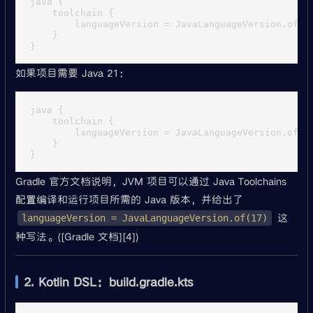
java {

    toolchain {

        languageVersion = JavaLanguageVersion.of(17
    }

如果项目需要 Java 21：
java {

    toolchain {

        languageVersion = JavaLanguageVersion.of(21
    }

Gradle 官方文档说明，JVM 项目可以通过 Java Toolchains
配置编译和运行项目所需的 Java 版本，并给出了
这
languageVersion = JavaLanguageVersion.of(17)
种写法。([Gradle 文档][4])
2. Kotlin DSL：build.gradle.kts