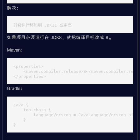
解决：
如果项目必须运行在 JDK8，就把编译目标改成 8。
Maven：
<properties>

    <maven.compiler.release>8</maven.compiler.relea
Gradle：
java {

    toolchain {

        languageVersion = JavaLanguageVersion.of(8)
    }
