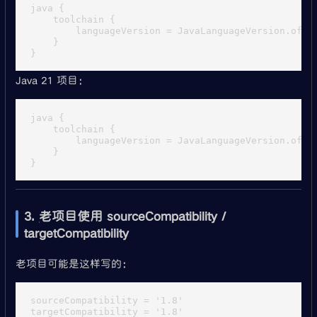
java {

    toolchain {

        languageVersion = JavaLanguageVersion.of(17
    }

Java 21 项目：
java {

    toolchain {

        languageVersion = JavaLanguageVersion.of(21
    }

3. 老项目使用 sourceCompatibility /
targetCompatibility
老项目可能是这样写的：
sourceCompatibility = '1.8'
