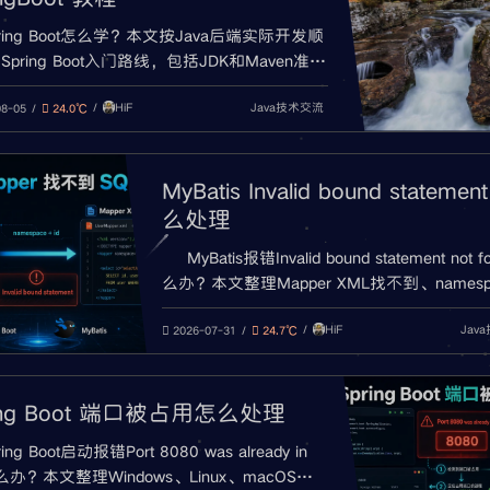
pring Boot怎么学？本文按Java后端实际开发顺
pring Boot入门路线，包括JDK和Maven准
建项目、Controller接口、JSON参数接收、
HiF
Java技术交流
ication.yml配置、连接MySQL、整合MyBatis、
08-05
24.0℃
返回结果、全局异常处理、打包部署和常见报
查。
MyBatis Invalid bound statemen
么处理
MyBatis报错Invalid bound statement not 
么办？本文整理Mapper XML找不到、namesp
错、id和接口方法名不一致、mapper-locatio
HiF
Jav
错误、XML未打包、@MapperScan扫描失败
2026-07-31
24.7℃
块项目和MyBatis-Plus自定义方法等排查方法
ing Boot 端口被占用怎么处理
ring Boot启动报错Port 8080 was already in
么办？本文整理Windows、Linux、macOS查