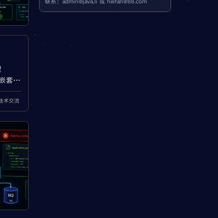
联系：
admin@java.li
或
heifan@88.com
理
、嵌套对
id参数校
a技术交流
415
or等常见