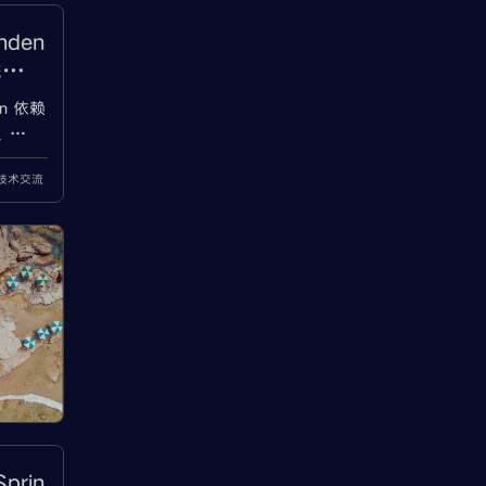
den
完整
n 依赖
、
Error、
a技术交流
、
prin