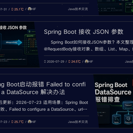
0端口占用的方法，包含netstat、lsof、kill、
HiF
Java技术交流
kill、server.port修改、启动参数、环境变量、
07-31
25.1℃
ker端口映射和IDEA重复启动排查。
Spring Boot 接收 JSON 参数
Spring Boot如何接收JSON参数？本文整
@RequestBody接收对象、数组、List、Map
象、LocalDateTime、@JsonProperty、@Val
HiF
Jav
验，以及Required request body is missing、
2026-07-29
24.5℃
Unsupported Media Type、JSON parse err
问题。
ng Boot启动报错 Failed to confi
e a DataSource 解决办法
更新：2026-07-23 适用场景：Spring Boot
Failed to configure a DataSource、url
ute is not specified、Failed to determine a
HiF
Java技术交流
ble driver class、数据库配
07-23
25.7℃