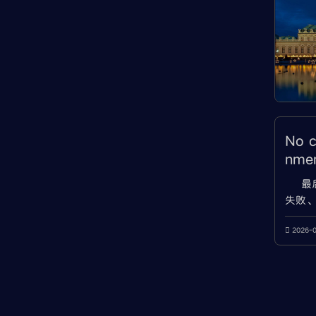
No c
nm
与I
最
失败、I
provi
JAVA
2026-
误 使用