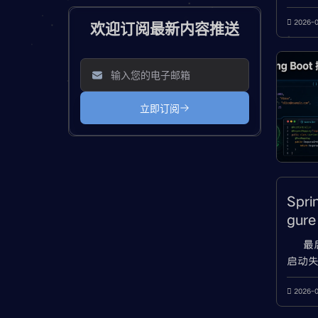
看808
task
2026-
Doc
Spri
gur
最后
启动失败、
attrib
suita
2026-