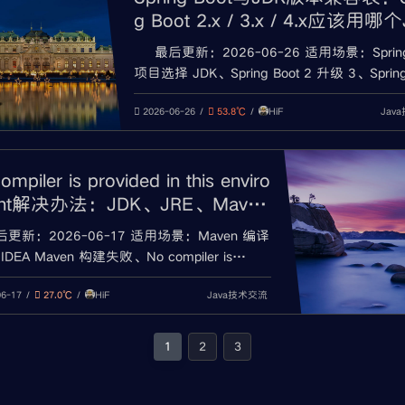
g Boot 2.x / 3.x / 4.x应该用哪个
版本？
最后更新：2026-06-26 适用场景：Spring
项目选择 JDK、Spring Boot 2 升级 3、Spring
3 升级 4、Java 版本不兼容、Maven / Gradl
HiF
Jav
失败 创建或接手 Spring Boot 项目时，经常
2026-06-26
53.8℃
这些问题： Spring
ompiler is provided in this enviro
ent解决办法：JDK、JRE、Maven
DEA排查
后更新：2026-06-17 适用场景：Maven 编译
DEA Maven 构建失败、No compiler is
ded in this environment、JDK/JRE 配置错误、
HiF
Java技术交流
_HOME 指向错误、Maven Runner JRE 配置错
06-17
27.0℃
 Maven
1
2
3