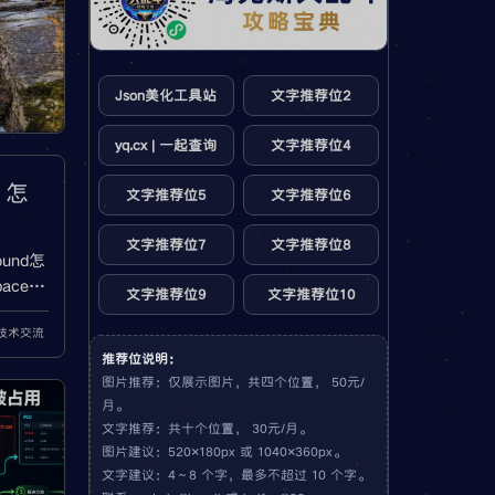
Json美化工具站
文字推荐位2
yq.cx | 一起查询
文字推荐位4
t 怎
文字推荐位5
文字推荐位6
文字推荐位7
文字推荐位8
found怎
ace写
文字推荐位9
文字推荐位10
ns配置
a技术交流
、多模
。
推荐位说明：
图片推荐：仅展示图片，共四个位置， 50元/
月。
文字推荐：共十个位置， 30元/月。
图片建议：520×180px 或 1040×360px。
文字建议：4～8 个字，最多不超过 10 个字。