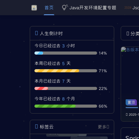
首页
Java开发环境配置专题
Js
人生倒计时
分
3
今日已经过去
小时
14%
5
本周已经过去
天
71%
7
本月已经过去
天
22%
8
今年已经过去
个月
置顶
66%
2025-
标签云
更多
经验分享
3
服务器安全
1
Spr