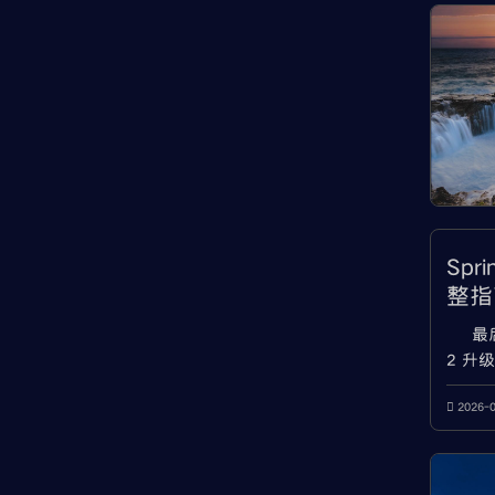
Spr
整指南
依赖
最后
2 升级 
JDK17
Sprin
2026-