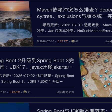
Maven依赖冲突怎么排查？depen
cy:tree、exclusions与版本统一
教程
最后更新：2026-07-10 适用场景：Mave
冲突、Jar 包版本冲突、NoSuchMethodError
ClassNotFoundException、NoClassDefFound
HiF
Jav
dependency:tree 使用、exclusions 排除依赖
2026-07-10
27.7℃
dependencyM
ing Boot 2升级到Spring Boot 3完
：JDK17、javax迁移jakarta、
兼容与常见报错
更新：2026-07-02 适用场景：Spring Boot
Spring Boot 3、JDK8 / JDK11 升级
、javax 迁移 jakarta、Spring Framework 6、
HiF
Java技术交流
g Security 6、Maven / Gradle 构建失败、Sp
07-02
28.6℃
Spring Boot与JDK版本兼容表：S