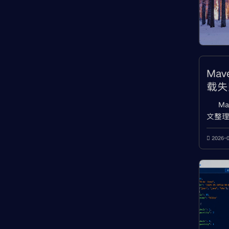
Mave
载失败
像、
Ma
文整理
setti
查、.l
2026-
配置、
排查