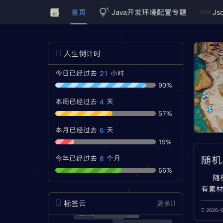
首页
Java开发环境配置专题
Js
人生倒计时
21
今日已经过去
小时
90%
4
本周已经过去
天
57%
6
本月已经过去
天
19%
随机
8
今年已经过去
个月
66%
随
有素材
内容，请反
标签云
更多
2026-
经验分享
3
服务器安全
1