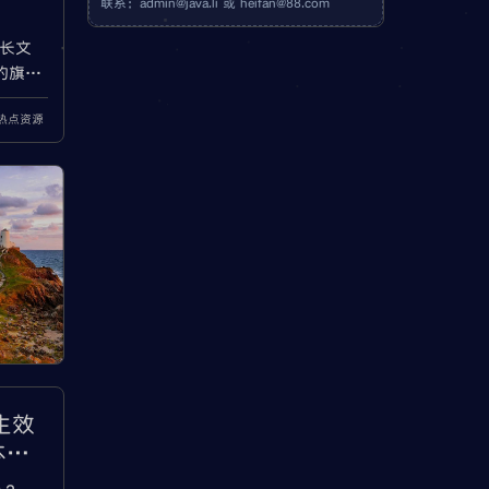
联系：
admin@java.li
或
heifan@88.com
职长文
的旗舰
素”）
热点资源
文中，
AU直冲
拆分的
不生效
本解