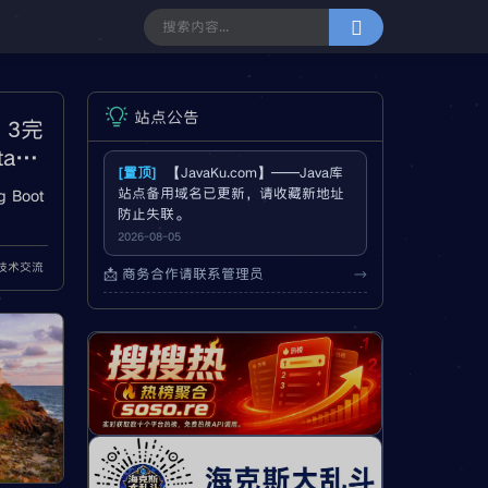
站点公告
t 3完
ta、
[置顶]
【JavaKu.com】——Java库
 Boot
站点备用域名已更新，请收藏新地址
防止失联。
2026-08-05
rk 6、
a技术交流
败、Sp
📩 商务合作请联系管理员
→