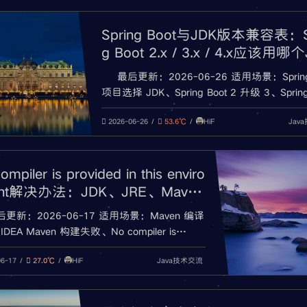
Spring Boot与JDK版本兼容表：S
g Boot 2.x / 3.x / 4.x应该用哪个
版本？
最后更新：2026-06-26 适用场景：Spring
项目选择 JDK、Spring Boot 2 升级 3、Spring
3 升级 4、Java 版本不兼容、Maven / Gradl
HiF
Jav
失败 创建或接手 Spring Boot 项目时，经常
2026-06-26
53.6℃
这些问题： Spring
ompiler is provided in this enviro
ent解决办法：JDK、JRE、Maven
DEA排查
后更新：2026-06-17 适用场景：Maven 编译
DEA Maven 构建失败、No compiler is
ded in this environment、JDK/JRE 配置错误、
HiF
Java技术交流
_HOME 指向错误、Maven Runner JRE 配置错
06-17
27.0℃
 Maven