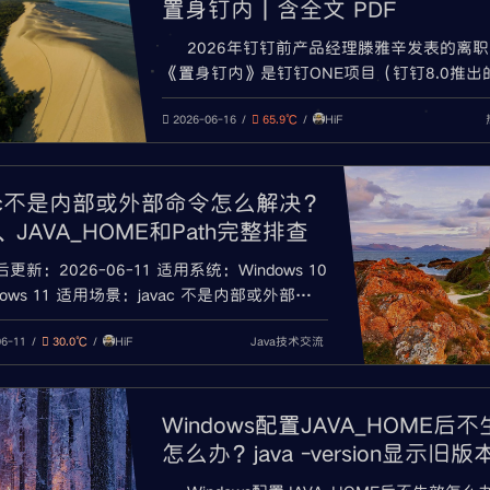
置身钉内｜含全文 PDF
2026年钉钉前产品经理滕雅辛发表的离
《置身钉内》是钉钉ONE项目（钉钉8.0推出
AI工作首页）核心产品经理滕雅辛（花名“幽
HiF
于2026年6月4日发表的离职长文。在这篇长
2026-06-16
65.9℃
她复盘了钉钉“ONE”这款AI产品从立项、D
300万，再到留存率断崖式下跌，最终收缩、
全过程
vac不是内部或外部命令怎么解决？
K、JAVA_HOME和Path完整排查
更新：2026-06-11 适用系统：Windows 10
ndows 11 适用场景：javac 不是内部或外部命
va 正常但 javac 不正常、JDK 环境变量配置
HiF
Java技术交流
AVA_HOME 配置不生效、Path 中 Java 路
06-11
30.0℃
在 Windows 上安装 Java
Windows配置JAVA_HOME后
怎么办？java -version显示旧版
决办法