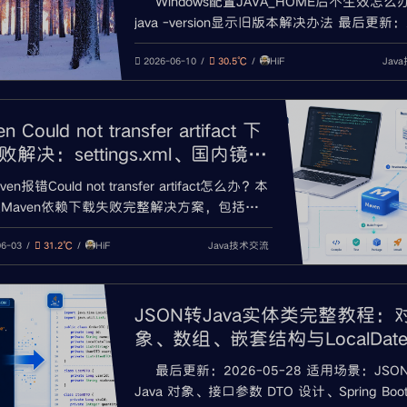
Windows配置JAVA_HOME后不生效怎么
java -version显示旧版本解决办法 最后更新：
06-10 适用系统：Windows 10 / Windows 1
HiF
Jav
场景：JAVA_HOME 配置不生效、java -versi
2026-06-10
30.5℃
示旧版本、javac 不是内部或外部命令
n Could not transfer artifact 下
解决：settings.xml、国内镜
本地缓存与代理排查
ven报错Could not transfer artifact怎么办？本
Maven依赖下载失败完整解决方案，包括
ngs.xml国内镜像配置、effective-settings检
HiF
Java技术交流
astUpdated清理、本地仓库缓存、IDEA Maven
06-03
31.2℃
代理、证书PKIX、私服401/403和依赖坐标
。
JSON转Java实体类完整教程：
象、数组、嵌套结构与LocalDate
e处理
最后更新：2026-05-28 适用场景：JSO
Java 对象、接口参数 DTO 设计、Spring Boo