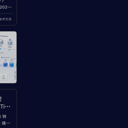
办？
2026-
1 适用
a技术交流
on 显
对
Tim
N 转
t 接收