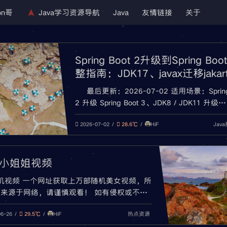
on哥
Java学习资源导航
Java
友情链接
关于
Spring Boot 2升级到Spring Boo
整指南：JDK17、javax迁移jakar
依赖兼容与常见报错
最后更新：2026-07-02 适用场景：Spring
2 升级 Spring Boot 3、JDK8 / JDK11 升级
JDK17、javax 迁移 jakarta、Spring Framewo
HiF
Jav
Spring Security 6、Maven / Gradle 构建失
2026-07-02
28.6℃
小姐姐视频
机视频 一个网址获取上万部随机美女视频，所
来源于网络，请谨慎观看！ 如有侵权或不良
馈。 https://chi.re/video.html
HiF
热点资源
06-26
29.5℃