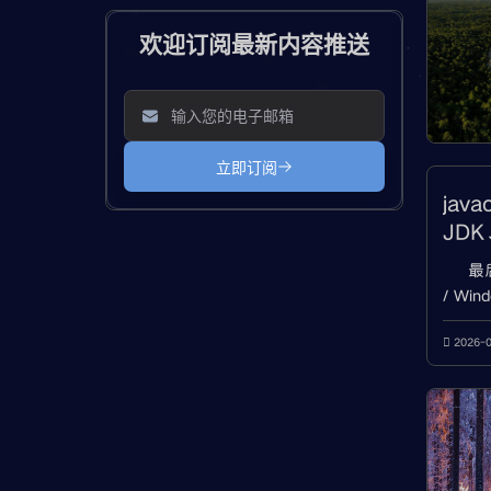
ja
JD
最后
/ Wi
令、ja
错误、J
2026-
径错误 