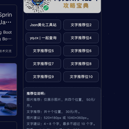
prin
Java
Json美化工具站
文字推荐位2
 Boot
yq.cx | 一起查询
文字推荐位4
 Boot
e 构建
文字推荐位5
文字推荐位6
a技术交流
会遇到
文字推荐位7
文字推荐位8
文字推荐位9
文字推荐位10
推荐位说明：
图片推荐：仅展示图片，共四个位置， 50元/
月。
文字推荐：共十个位置， 30元/月。
图片建议：520×180px 或 1040×360px。
文字建议：4～8 个字，最多不超过 10 个字。